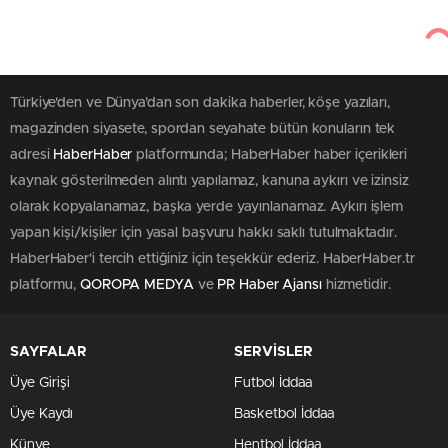
Türkiye'den ve Dünya’dan son dakika haberler, köşe yazıları,
magazinden siyasete, spordan seyahate bütün konuların tek
adresi
HaberHaber
platformunda; HaberHaber haber içerikleri
kaynak gösterilmeden alıntı yapılamaz, kanuna aykırı ve izinsiz
olarak kopyalanamaz, başka yerde yayınlanamaz. Aykırı işlem
yapan kişi/kişiler için yasal başvuru hakkı saklı tutulmaktadır.
HaberHaber'i tercih ettiğiniz için teşekkür ederiz. HaberHaber.tr
platformu,
QOROPA MEDYA
ve
PR Haber Ajansı
hizmetidir.
SAYFALAR
SERVİSLER
Üye Girişi
Futbol İddaa
Üye Kaydı
Basketbol İddaa
Künye
Hentbol İddaa