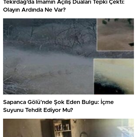
Tekirdağ’da İmamın Açılış Duaları Tepki Çekti:
Olayın Ardında Ne Var?
Sapanca Gölü’nde Şok Eden Bulgu: İçme
Suyunu Tehdit Ediyor Mu?