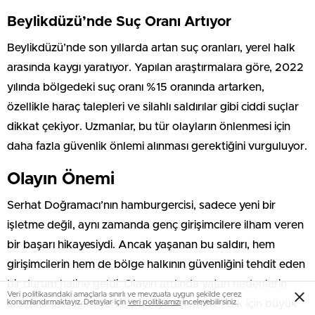
Beylikdüzü’nde Suç Oranı Artıyor
Beylikdüzü’nde son yıllarda artan suç oranları, yerel halk
arasında kaygı yaratıyor. Yapılan araştırmalara göre, 2022
yılında bölgedeki suç oranı %15 oranında artarken,
özellikle haraç talepleri ve silahlı saldırılar gibi ciddi suçlar
dikkat çekiyor. Uzmanlar, bu tür olayların önlenmesi için
daha fazla güvenlik önlemi alınması gerektiğini vurguluyor.
Olayın Önemi
Serhat Doğramacı’nın hamburgercisi, sadece yeni bir
işletme değil, aynı zamanda genç girişimcilere ilham veren
bir başarı hikayesiydi. Ancak yaşanan bu saldırı, hem
girişimcilerin hem de bölge halkının güvenliğini tehdit eden
bir durum haline geldi. Olayın ardında yatan nedenlerin
Veri politikasındaki amaçlarla sınırlı ve mevzuata uygun şekilde çerez
konumlandırmaktayız. Detaylar için
veri politikamızı
inceleyebilirsiniz.
araştırılması, hem yerel iş dünyası hem de halk için büyük