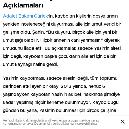
Açıklamaları
Adalet Bakanı Gürlek
‘in, kaybolan kişilerin dosyalarının
yeniden inceleneceğini duyurması, aile için umut verici bir
gelişme oldu. Şahin, “Bu duyuru, birçok aile için yeni bir
umut ışığı olabilir. Hiçbir annenin canı yanmasın,” diyerek
umudunu ifade etti. Bu açıklamalar, sadece Yasin’in ailesi
için değil, kaybolan başka çocukların aileleri için de bir
umut kaynağı haline geldi.
Yasin’in kaybolması, sadece ailesini değil, tüm toplumu
derinden etkileyen bir olay. 2013 yılında, henüz 6
yaşındayken kaybolan Yasin’in akıbeti hakkında şimdiye
kadar yapılmış hiçbir ilerleme bulunmuyor. Kaybolduğu
günden bu yana, Yasin’in bulunması için birçok çalışma
yapıldı; ancak sonuçsuz kaldı.
Veri politikasındaki amaçlarla sınırlı ve mevzuata uygun şekilde çerez
konumlandırmaktayız. Detaylar için
veri politikamızı
inceleyebilirsiniz.