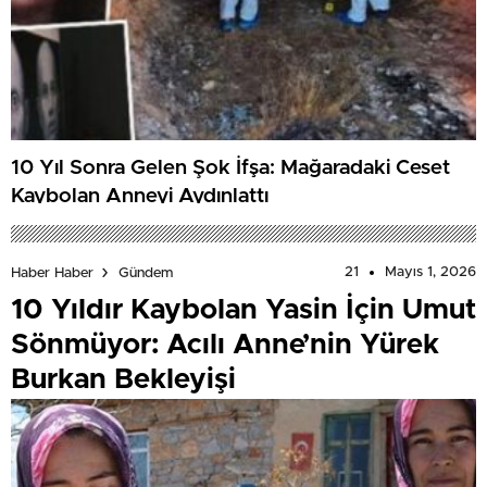
10 Yıl Sonra Gelen Şok İfşa: Mağaradaki Ceset
Kaybolan Anneyi Aydınlattı
21
Mayıs 1, 2026
Haber Haber
Gündem
10 Yıldır Kaybolan Yasin İçin Umut
Sönmüyor: Acılı Anne’nin Yürek
Burkan Bekleyişi