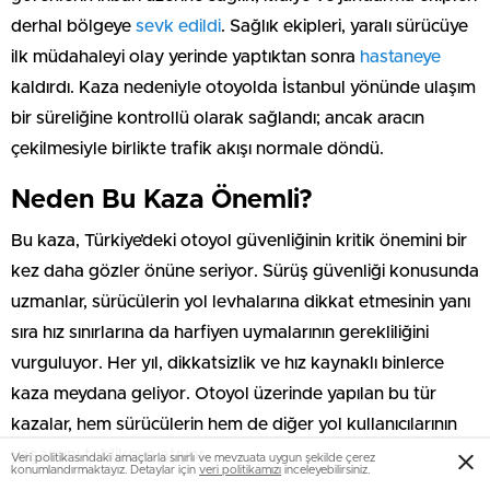
derhal bölgeye
sevk edildi
. Sağlık ekipleri, yaralı sürücüye
ilk müdahaleyi olay yerinde yaptıktan sonra
hastaneye
kaldırdı. Kaza nedeniyle otoyolda İstanbul yönünde ulaşım
bir süreliğine kontrollü olarak sağlandı; ancak aracın
çekilmesiyle birlikte trafik akışı normale döndü.
Neden Bu Kaza Önemli?
Bu kaza, Türkiye’deki otoyol güvenliğinin kritik önemini bir
kez daha gözler önüne seriyor. Sürüş güvenliği konusunda
uzmanlar, sürücülerin yol levhalarına dikkat etmesinin yanı
sıra hız sınırlarına da harfiyen uymalarının gerekliliğini
vurguluyor. Her yıl, dikkatsizlik ve hız kaynaklı binlerce
kaza meydana geliyor. Otoyol üzerinde yapılan bu tür
kazalar, hem sürücülerin hem de diğer yol kullanıcılarının
yaşamını tehlikeye atıyor.
Veri politikasındaki amaçlarla sınırlı ve mevzuata uygun şekilde çerez
konumlandırmaktayız. Detaylar için
veri politikamızı
inceleyebilirsiniz.