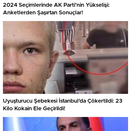
2024 Seçimlerinde AK Parti’nin Yükselişi:
Anketlerden Şaşırtan Sonuçlar!
Uyuşturucu Şebekesi İstanbul’da Çökertildi: 23
Kilo Kokain Ele Geçirildi!