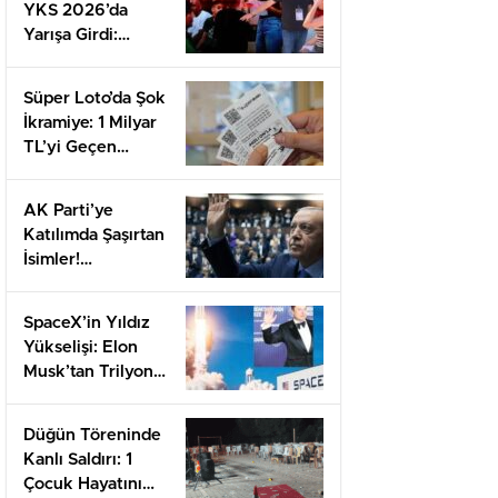
YKS 2026’da
Yarışa Girdi:
AYT’de Neler
Yaşandı?
Süper Loto’da Şok
İkramiye: 1 Milyar
TL’yi Geçen
Çekiliş Heyecanı!
AK Parti’ye
Katılımda Şaşırtan
İsimler!
Kulislerden Gelen
Son Bilgiler
SpaceX’in Yıldız
Yükselişi: Elon
Musk’tan Trilyon
Dolar Hisseler
Düğün Töreninde
Kanlı Saldırı: 1
Çocuk Hayatını