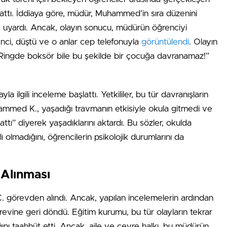
ulattı. İddiaya göre, müdür, Muhammed’in sıra düzenini
e uyardı. Ancak, olayın sonucu, müdürün öğrenciyi
nci, düştü ve o anlar cep telefonuyla
görüntülendi
. Olayın
“Ringde boksör bile bu şekilde bir çocuğa davranamaz!”
la ilgili inceleme başlattı. Yetkililer, bu tür davranışların
mmed K., yaşadığı travmanın etkisiyle okula gitmedi ve
attı” diyerek yaşadıklarını aktardı. Bu sözler, okulda
lı olmadığını, öğrencilerin psikolojik durumlarını da
Alınması
 görevden alındı. Ancak, yapılan incelemelerin ardından
evine geri döndü. Eğitim kurumu, bu tür olayların tekrar
ğını taahhüt etti. Ancak, aile ve çevre halkı, bu müdürün