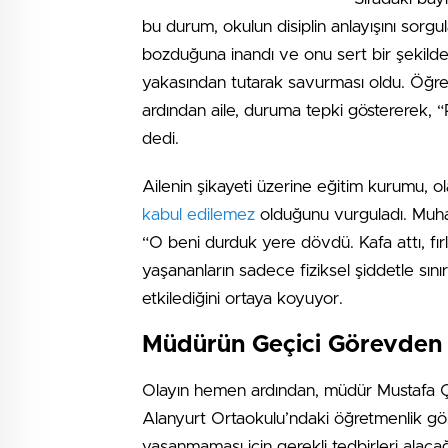
bu durum, okulun disiplin anlayışını sorg
bozduğuna inandı ve onu sert bir şekild
yakasından tutarak savurması oldu. Öğre
ardından aile, duruma tepki göstererek, 
dedi.
Ailenin şikayeti üzerine eğitim kurumu, olay
kabul edilemez
olduğunu vurguladı. Muha
“O beni durduk yere dövdü. Kafa attı, fırl
yaşananların sadece fiziksel şiddetle sınır
etkilediğini ortaya koyuyor.
Müdürün Geçici Görevden 
Olayın hemen ardından, müdür Mustafa Ç.
Alanyurt Ortaokulu’ndaki öğretmenlik gör
yaşanmaması için gerekli tedbirleri alaca