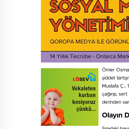
Ömer Osman 
şiddet tartış
Mustafa Ç., 
çağırıp, sert
derinden sar
Olayın D
Sıradaki bay