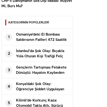
CHP’li Danışmanın Sıra Dışı İddiası: Rüşvet
Mi, Burs Mu?
KATEGORİNİN POPÜLERLERİ
Osmaniye’deki El Bombası
1
Saldırısının Failleri 472 Saatlik
Kamera İncelemesiyle
Yakalandı!
İstanbul’da Şok Olay: Bıçakla
2
Yola Oturan Kişi Trafiği Felç
Etti!
Gençlerin Tartışması Felakete
3
Dönüştü: Hayatını Kaybeden
Alperen’in Dramı
Konya’daki Şok Olay:
4
Öğrenciye Şiddet Uygulayan
Görevli Tutuklandı!
Kilimli’de Korkunç Kaza:
5
Otomobil Takla Attı, Sürücü