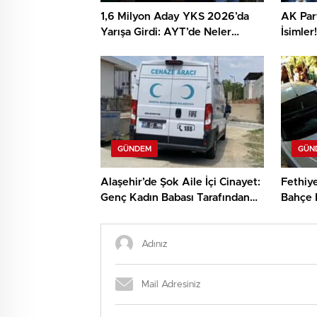
1,6 Milyon Aday YKS 2026’da
AK Part
Yarışa Girdi: AYT’de Neler
İsimler
Yaşandı?
Bilgiler
GÜNDEM
GÜN
Alaşehir’de Şok Aile İçi Cinayet:
Fethiy
Genç Kadın Babası Tarafından
Bahçe 
Hayatını Kaybetti
Kavga 