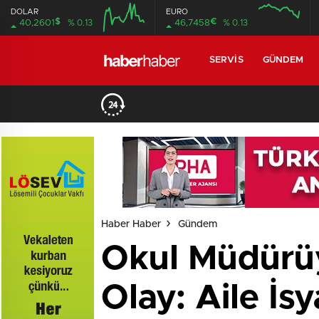
DOLAR
EURO
$
€
40,2601
% 0.13
46,7458
% 0.13
SERVIS
GÜNDEM
Haber Haber
Gündem
Okul Müdürüy
Olay: Aile İs