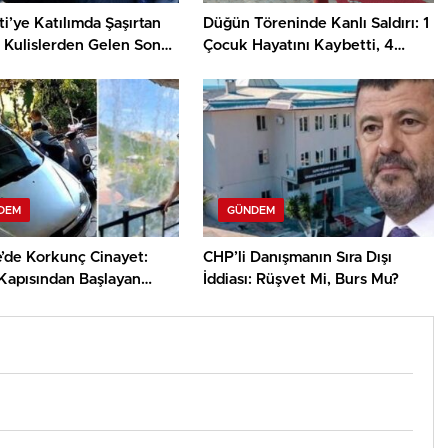
i’ye Katılımda Şaşırtan
Düğün Töreninde Kanlı Saldırı: 1
! Kulislerden Gelen Son
Çocuk Hayatını Kaybetti, 4
Yaralı
DEM
GÜNDEM
e’de Korkunç Cinayet:
CHP’li Danışmanın Sıra Dışı
Kapısından Başlayan
İddiası: Rüşvet Mi, Burs Mu?
Kan Döktü