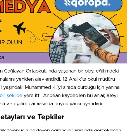
Çağlayan Ortaokulu’nda yaşanan bir olay, eğitimdeki
malarını yeniden alevlendirdi. 12 Aralık’ta okul müdürü
11 yaşındaki Muhammed K.’yi sırada durduğu için yanına
bir şekilde
yere itti. Anbean kaydedilen bu anlar, aileyi
stı ve eğitim camiasında büyük yankı uyandırdı.
etayları ve Tepkiler
rak töreni için bekleyen öğrenciler arasında gerçekleşen