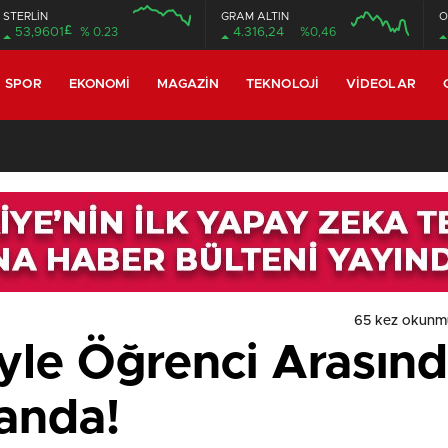
STERLİN
GRAM ALTIN
O
£
53,9601
% 0.23
4.316,24
%0,46
SPOR
EKONOMI
MAGAZIN
TEKNOLOJI
VIDEOLAR
65 kez okunm
le Öğrenci Arasınd
yanda!