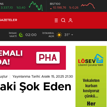
NS
BİST100
3.337,10
%0,40
10.198,76
%-0,26
GAZETELER
İMSAK
İSTANBUL
02:00
31°
VAKTI
AÇIK
uştur
Yayınlanma Tarihi: Aralık 15, 2025 21:30
aki Şok Eden