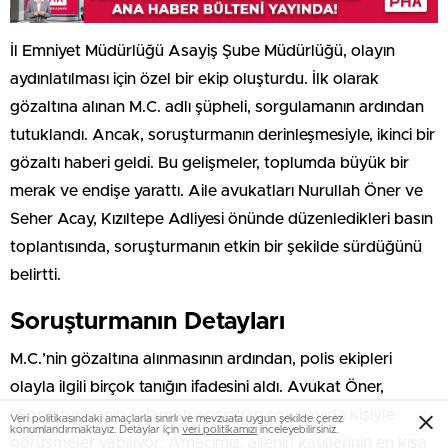
İl Emniyet Müdürlüğü Asayiş Şube Müdürlüğü, olayın
aydınlatılması için özel bir ekip oluşturdu. İlk olarak
gözaltına alınan M.C. adlı şüpheli, sorgulamanın ardından
tutuklandı. Ancak, soruşturmanın derinleşmesiyle, ikinci bir
gözaltı haberi geldi. Bu gelişmeler, toplumda büyük bir
merak ve endişe yarattı. Aile avukatları Nurullah Öner ve
Seher Acay, Kızıltepe Adliyesi önünde düzenledikleri basın
toplantısında, soruşturmanın etkin bir şekilde sürdüğünü
belirtti.
Soruşturmanın Detayları
M.C.’nin gözaltına alınmasının ardından, polis ekipleri
olayla ilgili birçok tanığın ifadesini aldı. Avukat Öner,
“Soruşturmanın selameti açısından çok sayıda kişiyle
Veri politikasındaki amaçlarla sınırlı ve mevzuata uygun şekilde çerez
konumlandırmaktayız. Detaylar için
veri politikamızı
inceleyebilirsiniz.
görüşmeler yapılıyor. Amacımız, ailenin katillerinin en kısa