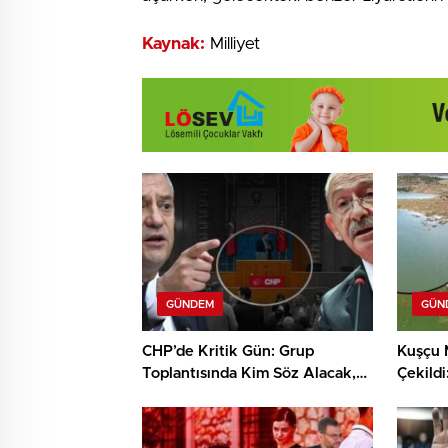
Kaynak:
Milliyet
GÜNDEM
GÜN
CHP’de Kritik Gün: Grup
Kuşçu 
Toplantısında Kim Söz Alacak,
Çekild
Kılıçdaroğlu mu Özel mi?
Suyu V