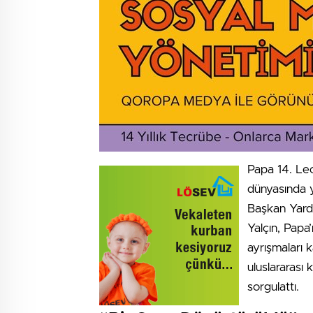
Papa 14. Leo’
dünyasında y
Başkan Yardı
Yalçın, Papa’n
ayrışmaları 
uluslararası 
sorgulattı.