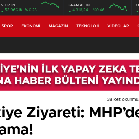
STERLİN
GRAM ALTIN
O
£
53,9601
% 0.23
4.316,24
%0,46
SPOR
EKONOMI
MAGAZIN
TEKNOLOJI
VIDEOLAR
38 kez okunmu
iye Ziyareti: MHP’d
lama!