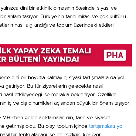
lnızca dini bir etkinlik olmasının ötesinde, siyasi ve
r anlam taşıyor. Türkiye’nin tarihi mirası ve çok kültürlü
tlerin nasıl algılandığı ve toplum üzerindeki etkileri
dece dinî bir boyutla kalmayıp, siyasi tartışmalara da yol
ya getiriyor. Bu tür ziyaretlerin gelecekte nasıl
eri nasıl etkileyeceği ise merakla bekleniyor. Özellikle
nin iç ve dış dinamikleri açısından büyük bir önem taşıyor.
 MHP’den gelen açıklamalar, din, tarih ve siyaset
me getirmiş oldu. Bu olay, toplum içinde
tartışmalara yol
sıl bir tepki alacağı ise belirsizliğini koruyor.