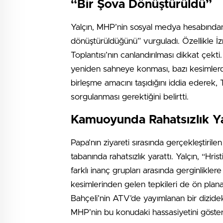
“Bir Şova Dönüştürüldü”
Yalçın, MHP’nin sosyal medya hesabından 
dönüştürüldüğünü” vurguladı. Özellikle İ
Toplantısı’nın canlandırılması dikkat çekti.
yeniden sahneye konması, bazı kesimlerde 
birleşme amacını taşıdığını iddia ederek, 
sorgulanması gerektiğini belirtti.
Kamuoyunda Rahatsızlık Ya
Papa’nın ziyareti sırasında gerçekleştirilen
tabanında rahatsızlık yarattı. Yalçın, “Hri
farklı inanç grupları arasında gerginlikler
kesimlerinden gelen tepkileri de ön plana 
Bahçeli’nin ATV’de yayımlanan bir dizid
MHP’nin bu konudaki hassasiyetini göster