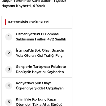
Düğün Töreninde Kanlı Saldırı: 1 Çocuk
Hayatını Kaybetti, 4 Yaralı
KATEGORİNİN POPÜLERLERİ
Osmaniye’deki El Bombası
1
Saldırısının Failleri 472 Saatlik
Kamera İncelemesiyle
Yakalandı!
İstanbul’da Şok Olay: Bıçakla
2
Yola Oturan Kişi Trafiği Felç
Etti!
Gençlerin Tartışması Felakete
3
Dönüştü: Hayatını Kaybeden
Alperen’in Dramı
Konya’daki Şok Olay:
4
Öğrenciye Şiddet Uygulayan
Görevli Tutuklandı!
Kilimli’de Korkunç Kaza:
5
Otomobil Takla Attı, Sürücü