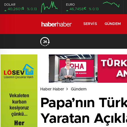
DOLAR
EURO
$
€
40,2601
% 0.13
46,7458
% 0.13
SERVIS
GÜNDEM
Haber Haber
Gündem
Papa’nın Türk
Yaratan Açık