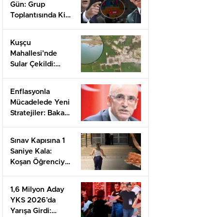
Gün: Grup
Toplantısında Kim
Söz Alacak,
Kılıçdaroğlu mu
Kuşçu
Özel mi?
Mahallesi’nde
Sular Çekildi:
Gizemli Hamamın
Sıcak Suyu Ve
Enflasyonla
Umut Dolu
Mücadelede Yeni
Mesajlar
Stratejiler: Bakan
Şimşek’ten
Önemli
Sınav Kapısına 1
Açıklamalar
Saniye Kala:
Koşan Öğrenciye
Destek Yağdı!
1,6 Milyon Aday
YKS 2026’da
Yarışa Girdi: