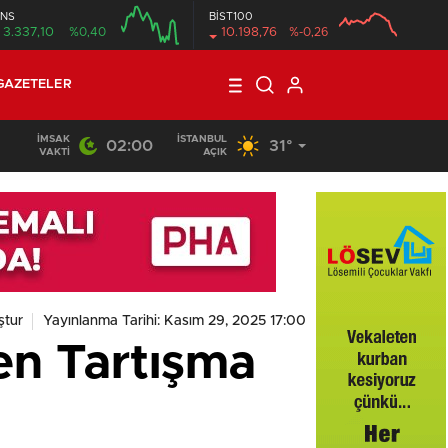
NS
BİST100
3.337,10
%0,40
10.198,76
%-0,26
GAZETELER
İMSAK
İSTANBUL
02:00
31°
VAKTI
AÇIK
ştur
Yayınlanma Tarihi: Kasım 29, 2025 17:00
en Tartışma