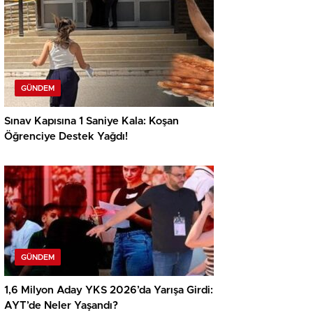
GÜNDEM
Sınav Kapısına 1 Saniye Kala: Koşan
Öğrenciye Destek Yağdı!
GÜNDEM
1,6 Milyon Aday YKS 2026’da Yarışa Girdi:
AYT’de Neler Yaşandı?