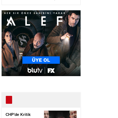
Ağır Yaralı
CHP’de Kritik