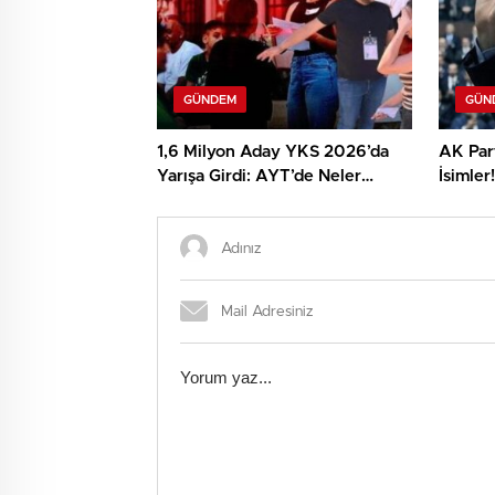
GÜNDEM
GÜN
1,6 Milyon Aday YKS 2026’da
AK Part
Yarışa Girdi: AYT’de Neler
İsimler
Yaşandı?
Bilgiler