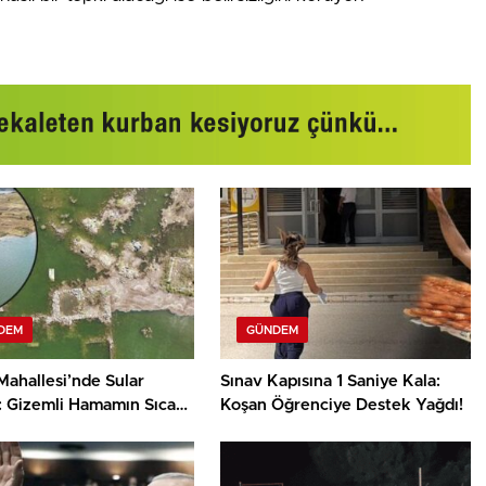
DEM
GÜNDEM
Mahallesi’nde Sular
Sınav Kapısına 1 Saniye Kala:
i: Gizemli Hamamın Sıcak
Koşan Öğrenciye Destek Yağdı!
e Umut Dolu Mesajlar