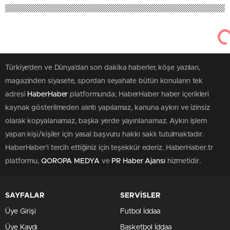
Türkiye'den ve Dünya’dan son dakika haberler, köşe yazıları,
magazinden siyasete, spordan seyahate bütün konuların tek
adresi
HaberHaber
platformunda; HaberHaber haber içerikleri
kaynak gösterilmeden alıntı yapılamaz, kanuna aykırı ve izinsiz
olarak kopyalanamaz, başka yerde yayınlanamaz. Aykırı işlem
yapan kişi/kişiler için yasal başvuru hakkı saklı tutulmaktadır.
HaberHaber'i tercih ettiğiniz için teşekkür ederiz. HaberHaber.tr
platformu,
QOROPA MEDYA
ve
PR Haber Ajansı
hizmetidir.
SAYFALAR
SERVİSLER
Üye Girişi
Futbol İddaa
Üye Kaydı
Basketbol İddaa