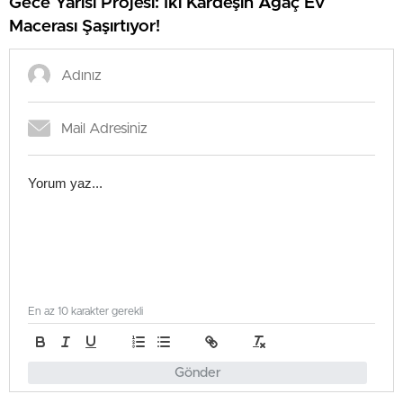
Gece Yarısı Projesi: İki Kardeşin Ağaç Ev
Macerası Şaşırtıyor!
En az 10 karakter gerekli
Gönder