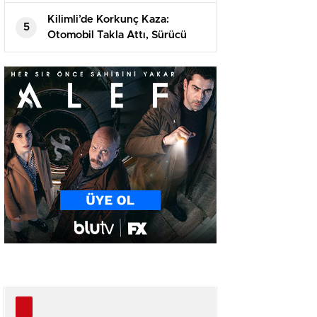
Görevli Tutuklandı!
Kilimli’de Korkunç Kaza:
5
Otomobil Takla Attı, Sürücü
Ağır Yaralı