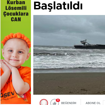
Başlatıldı
0
BEĞENDİM
ABONE OL