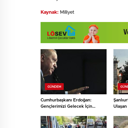
Kaynak:
Milliyet
GÜNDEM
GÜN
Cumhurbaşkanı Erdoğan:
Şanlıur
Gençlerimizi Gelecek İçin
Ulaşan 
Koruyacağız!
Yaralı!