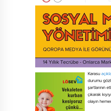
Karasu
açıkl
durumu gözle
şartlarının e
çıkarak kıyı
olayın hemen