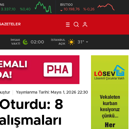
NS
BİST100
3.337,10
%0,40
10.198,76
%-0,26
GAZETELER
İMSAK
İSTANBUL
02:00
31°
VAKTI
AÇIK
uştur
Yayınlanma Tarihi: Mayıs 1, 2026 22:30
 Oturdu: 8
alışmaları