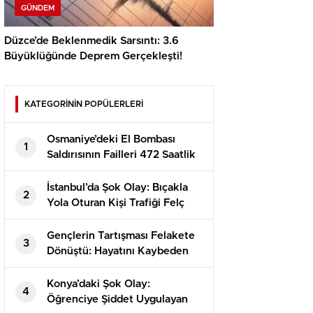
GÜNDEM
Düzce’de Beklenmedik Sarsıntı: 3.6
Büyüklüğünde Deprem Gerçekleşti!
KATEGORİNİN POPÜLERLERİ
Osmaniye’deki El Bombası
1
Saldırısının Failleri 472 Saatlik
Kamera İncelemesiyle
Yakalandı!
İstanbul’da Şok Olay: Bıçakla
2
Yola Oturan Kişi Trafiği Felç
Etti!
Gençlerin Tartışması Felakete
3
Dönüştü: Hayatını Kaybeden
Alperen’in Dramı
Konya’daki Şok Olay:
4
Öğrenciye Şiddet Uygulayan