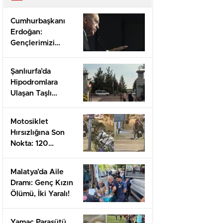
Cumhurbaşkanı
Erdoğan:
Gençlerimizi
Gelecek İçin
Koruyacağız!
Şanlıurfa’da
Hipodromlara
Ulaşan Taşlı
Kavga: 2 Ölü, 11
Yaralı!
Motosiklet
Hırsızlığına Son
Nokta: 120
Kamerada
Yakaladılar!
Malatya’da Aile
Dramı: Genç Kızın
Ölümü, İki Yaralı!
Yamaç Paraşütü