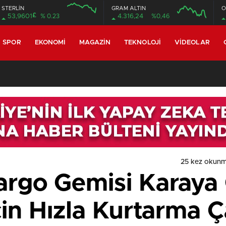
STERLİN
GRAM ALTIN
O
£
53,9601
% 0.23
4.316,24
%0,46
SPOR
EKONOMI
MAGAZIN
TEKNOLOJI
VIDEOLAR
25 kez okunm
argo Gemisi Karaya
in Hızla Kurtarma Ç