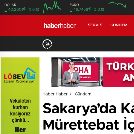
DOLAR
EURO
$
€
40,2601
% 0.13
46,7458
% 0.13
SERVIS
GÜNDEM
Haber Haber
Gündem
Sakarya’da K
Mürettebat İç