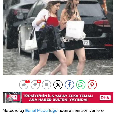
0
0
Meteoroloji
Genel Müdürlüğü
’nden alınan son verilere