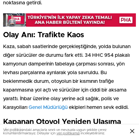
noktasına getirdi.
Olay Anı: Trafikte Kaos
Kaza, sabah saatlerinde gerçekleştiğinde, yolda bulunan
diğer sürücüler de durumu fark etti. 34 HHC 954 plakalı
kamyonun damperinin tabelaya çarpması sonrası, yön
levhası parçalarına ayrılarak yola savruldu. Bu
beklenmedik durum, otoyolun bir kısmının trafiğe
kapanmasına yol açtı ve sürücüler için ciddi bir aksama
yarattı. İhbar üzerine olay yerine acil sağlık, polis ve
Karayolları
Genel Müdürlüğü
ekipleri hemen sevk edildi.
Kapanan Otoyol Yeniden Ulaşıma
Açıldı
Veri politikasındaki amaçlarla sınırlı ve mevzuata uygun şekilde çerez
konumlandırmaktayız. Detaylar için
veri politikamızı
inceleyebilirsiniz.