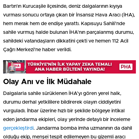
Bartın’ın Kurucaşile ilçesinde, deniz dalgalarının kıyıya
vurması sonucu ortaya çıkan bir İnsansız Hava Aracı (İHA),
hem merak hem de endişe yarattı. Kapısuyu Sahili’nde
sahile vurmuş halde bulunan İHA’nın parçalanmış durumu,
sahildeki vatandaşların dikkatini çekti ve hemen 112 Acil
Çağrı Merkezi’ne haber verildi.
Olay Anı ve İlk Müdahale
Dalgalarla sahile sürüklenen İHA’yı gören yerel halk,
durumu derhal yetkililere bildirerek olayın ciddiyetini
vurguladı. İhbar üzerine hızlı bir şekilde bölgeye intikal
eden jandarma ekipleri, olay yerinde detaylı bir inceleme
gerçekleştirdi
. Jandarma bomba imha uzmanının da dahil
olduğu ekip, menşei tespit edilemeyen bu gizemli aracı