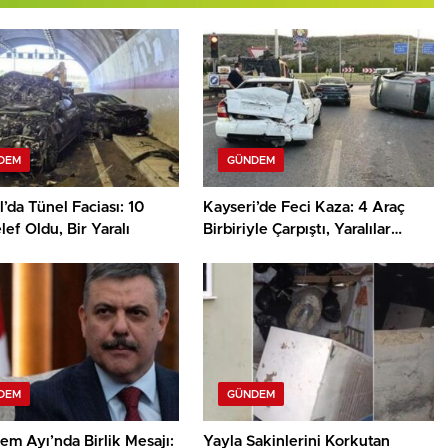
DEM
GÜNDEM
l’da Tünel Faciası: 10
Kayseri’de Feci Kaza: 4 Araç
lef Oldu, Bir Yaralı
Birbiriyle Çarpıştı, Yaralılar
Hastaneye Kaldırıldı
DEM
GÜNDEM
m Ayı’nda Birlik Mesajı:
Yayla Sakinlerini Korkutan