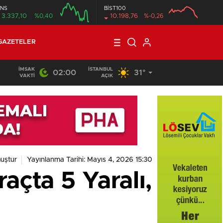
NS
BİST100
3.337,10
%0,40
10.198,76
%-0,26
GAZETELER
İMSAK
İSTANBUL
02:00
31°
VAKTI
AÇIK
uştur
Yayınlanma Tarihi: Mayıs 4, 2026 15:30
açta 5 Yaralı,