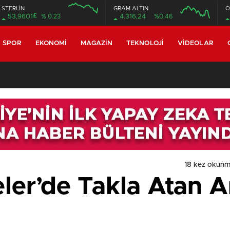
STERLİN
GRAM ALTIN
O
£
53,9601
% 0.23
4.316,24
%0,46
SPOR
EKONOMI
MAGAZIN
TEKNOLOJI
VIDEOLAR
18 kez okunm
ler’de Takla Atan Ar