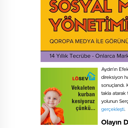
Aydın’ın Efe
direksiyon h
sonuçlandı. 
takla atarak
yolunun Serç
gerçekleşti
.
Olayın D