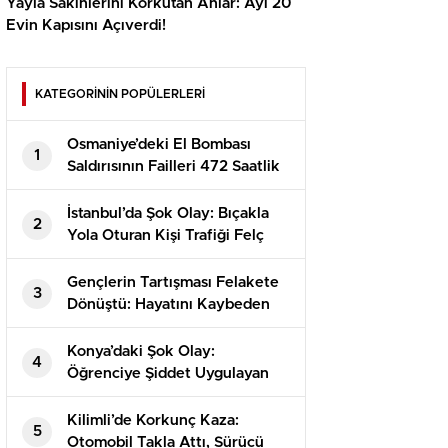
Yayla Sakinlerini Korkutan Anlar: Ayı 20
Evin Kapısını Açıverdi!
KATEGORİNİN POPÜLERLERİ
Osmaniye’deki El Bombası
1
Saldırısının Failleri 472 Saatlik
Kamera İncelemesiyle
Yakalandı!
İstanbul’da Şok Olay: Bıçakla
2
Yola Oturan Kişi Trafiği Felç
Etti!
Gençlerin Tartışması Felakete
3
Dönüştü: Hayatını Kaybeden
Alperen’in Dramı
Konya’daki Şok Olay:
4
Öğrenciye Şiddet Uygulayan
Görevli Tutuklandı!
Kilimli’de Korkunç Kaza:
5
Otomobil Takla Attı, Sürücü