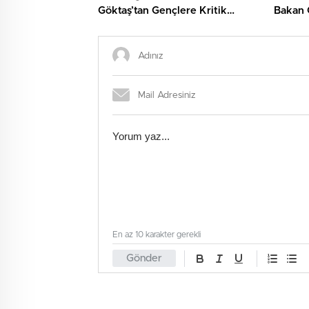
Göktaş’tan Gençlere Kritik
Bakan 
Destek Çağrısı
Açıkla
En az 10 karakter gerekli
Gönder