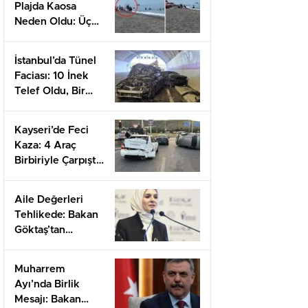
Plajda Kaosa
Neden Oldu: Üç
Yaralı, Panik
Anları
İstanbul’da Tünel
Faciası: 10 İnek
Telef Oldu, Bir
Yaralı
Kayseri’de Feci
Kaza: 4 Araç
Birbiriyle Çarpıştı,
Yaralılar
Hastaneye
Aile Değerleri
Kaldırıldı
Tehlikede: Bakan
Göktaş’tan
Gençlere Kritik
Destek Çağrısı
Muharrem
Ayı’nda Birlik
Mesajı: Bakan