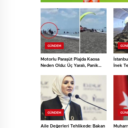
GÜNDEM
GÜN
Motorlu Paraşüt Plajda Kaosa
İstanbu
Neden Oldu: Üç Yaralı, Panik
İnek Te
Anları
GÜNDEM
GÜN
Aile Değerleri Tehlikede: Bakan
Muharre