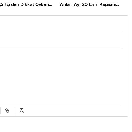
Çiftçi’den Dikkat Çeken
Anlar: Ayı 20 Evin Kapısını
malar
Açıverdi!