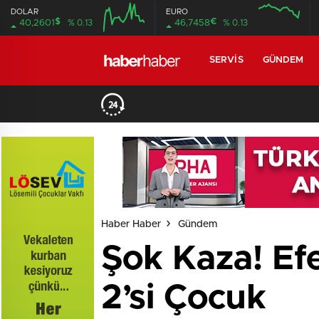
DOLAR
EURO
$
€
40,2601
% 0.13
46,7458
% 0.13
SERVIS
GÜNDEM
Haber Haber
Gündem
Şok Kaza! Efe
2’si Çocuk