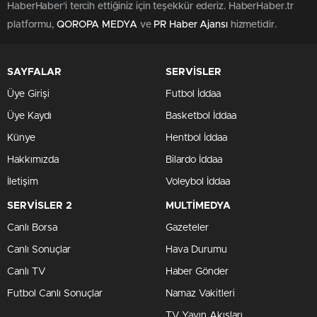
0
0
Dışişleri Bakanı Hakan
Fidan, Suriye’de yaşanan insani
krizin ve altyapı yıkımının boyutlarına dikkat çekerek,
uluslararası işbirliğinin önemine vurgu yaptı. TVNET canlı
yayınında gündeme dair değerlendirmelerde bulunan
Fidan, “Özellikle geri dönüş yapan Suriyelilerin ihtiyaç
duyacağı temel hizmetler için ciddi bir altyapı kurulması