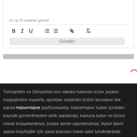
En az 10 karakter gerekli
Gönder
62
Aralık 14, 2025
Haber Haber
Gündem
Bakan Fidan’dan Çarpıcı Açıklama:
“Suriye’de Yıkım Büyüyor, Çözüm
Şart!”