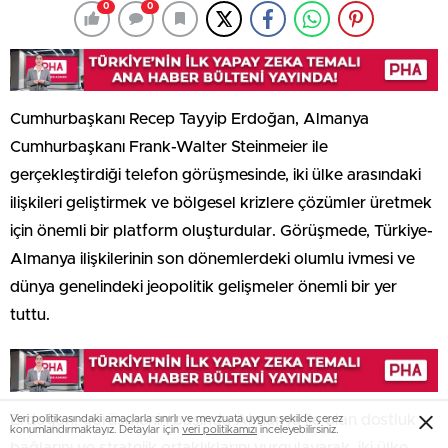
0
0
Cumhurbaşkanı Recep Tayyip Erdoğan, Almanya
Cumhurbaşkanı Frank-Walter Steinmeier ile
gerçekleştirdiği telefon görüşmesinde, iki ülke arasındaki
ilişkileri geliştirmek ve bölgesel krizlere çözümler üretmek
için önemli bir platform oluşturdular. Görüşmede, Türkiye-
Almanya ilişkilerinin son dönemlerdeki olumlu ivmesi ve
dünya genelindeki jeopolitik gelişmeler önemli bir yer
tuttu.
Erdoğan, görüşmenin başında Almanya ile olan dostluk
Veri politikasındaki amaçlarla sınırlı ve mevzuata uygun şekilde çerez
konumlandırmaktayız. Detaylar için
veri politikamızı
inceleyebilirsiniz.