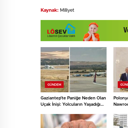
Kaynak:
Milliyet
GÜNDEM
GÜN
Gaziantep’te Paniğe Neden Olan
Polony
Uçak İnişi: Yolcuların Yaşadığı
Nawroc
Korku Anları
Ziyaret
Başlıyo