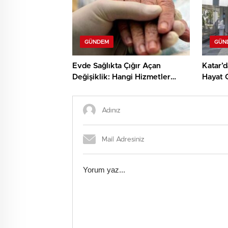
GÜNDEM
GÜN
Evde Sağlıkta Çığır Açan
Katar’d
Değişiklik: Hangi Hizmetler
Hayat G
Artık Kapınıza Gelecek?