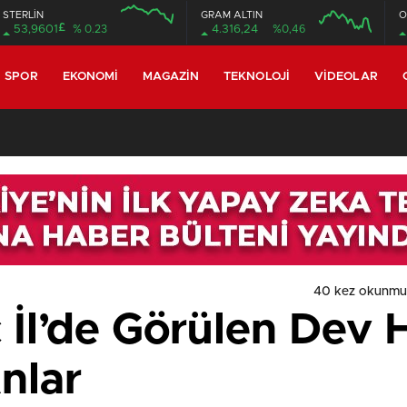
STERLİN
GRAM ALTIN
O
£
53,9601
% 0.23
4.316,24
%0,46
SPOR
EKONOMI
MAGAZIN
TEKNOLOJI
VIDEOLAR
40 kez okunmu
 İl’de Görülen Dev 
nlar