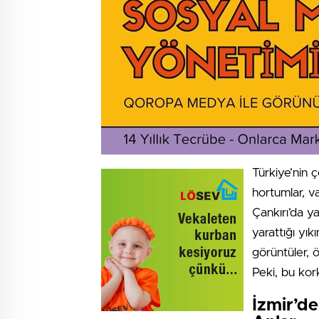
Türkiye’nin 
hortumlar, va
Çankırı’da y
yarattığı yı
görüntüler, 
Peki, bu kor
İzmir’d