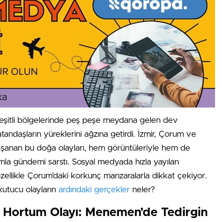
çeşitli bölgelerinde peş peşe meydana gelen dev
tandaşların yüreklerini ağzına getirdi. İzmir, Çorum ve
aşanan bu doğa olayları, hem görüntüleriyle hem de
kımla gündemi sarstı. Sosyal medyada hızla yayılan
özellikle Çorum’daki korkunç manzaralarla dikkat çekiyor.
kutucu olayların
ardındaki gerçekler
neler?
e Hortum Olayı: Menemen’de Tedirgin