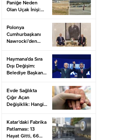
Paniğe Neden
Olan Uçak İnişi:
Yolcuların
Yaşadığı Korku
Polonya
Anları
Cumhurbaşkanı
Nawrocki’den
Kritik Ankara
Ziyareti:
Haymana’da Sıra
Diplomasi
Dışı Değişim:
Hamleleri
Belediye Başkanı
Başlıyor!
Levent Koç’un
Parti Değişikliği!
Evde Sağlıkta
Çığır Açan
Değişiklik: Hangi
Hizmetler Artık
Kapınıza
Katar’daki Fabrika
Gelecek?
Patlaması: 13
Hayat Gitti, 66