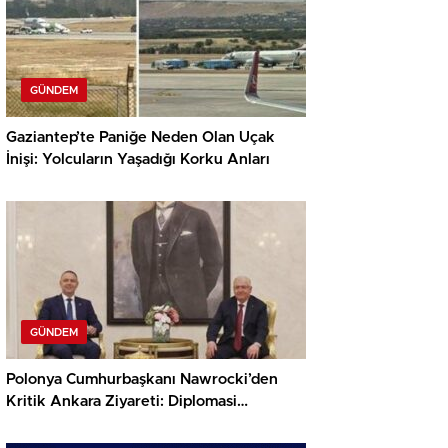
GÜNDEM
Gaziantep’te Paniğe Neden Olan Uçak
İnişi: Yolcuların Yaşadığı Korku Anları
GÜNDEM
Polonya Cumhurbaşkanı Nawrocki’den
Kritik Ankara Ziyareti: Diplomasi
Hamleleri Başlıyor!