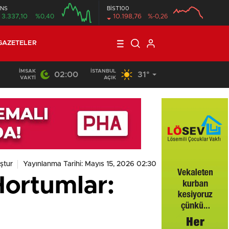
NS
BİST100
3.337,10
%0,40
10.198,76
%-0,26
GAZETELER
İMSAK
İSTANBUL
02:00
31°
VAKTI
AÇIK
ştur
Yayınlanma Tarihi: Mayıs 15, 2026 02:30
Hortumlar: