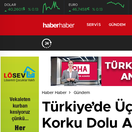
DOLAR
EURO
$
€
40,2601
% 0.13
46,7458
% 0.13
SERVIS
GÜNDEM
Haber Haber
Gündem
Türkiye’de Üç
Korku Dolu A