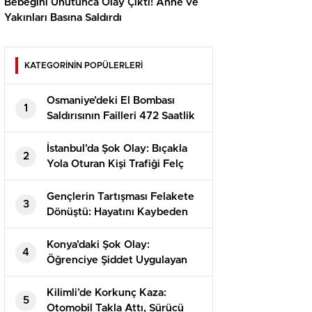
Bebeğini Unutunca Olay Çıktı! Anne ve
Yakınları Basına Saldırdı
KATEGORİNİN POPÜLERLERİ
Osmaniye’deki El Bombası
1
Saldırısının Failleri 472 Saatlik
Kamera İncelemesiyle
Yakalandı!
İstanbul’da Şok Olay: Bıçakla
2
Yola Oturan Kişi Trafiği Felç
Etti!
Gençlerin Tartışması Felakete
3
Dönüştü: Hayatını Kaybeden
Alperen’in Dramı
Konya’daki Şok Olay:
4
Öğrenciye Şiddet Uygulayan
Görevli Tutuklandı!
Kilimli’de Korkunç Kaza:
5
Otomobil Takla Attı, Sürücü