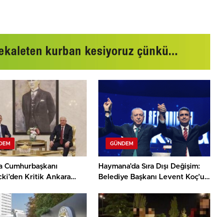
DEM
GÜNDEM
a Cumhurbaşkanı
Haymana’da Sıra Dışı Değişim:
ki’den Kritik Ankara
Belediye Başkanı Levent Koç’un
i: Diplomasi Hamleleri
Parti Değişikliği!
r!