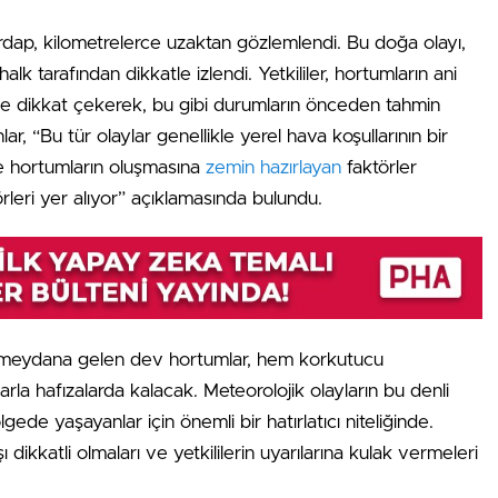
dap, kilometrelerce uzaktan gözlemlendi. Bu doğa olayı,
k tarafından dikkatle izlendi. Yetkililer, hortumların ani
ne dikkat çekerek, bu gibi durumların önceden tahmin
r, “Bu tür olaylar genellikle yerel hava koşullarının bir
ve hortumların oluşmasına
zemin hazırlayan
faktörler
leri yer alıyor” açıklamasında bulundu.
e meydana gelen dev hortumlar, hem korkutucu
rla hafızalarda kalacak. Meteorolojik olayların bu denli
lgede yaşayanlar için önemli bir hatırlatıcı niteliğinde.
 dikkatli olmaları ve yetkililerin uyarılarına kulak vermeleri