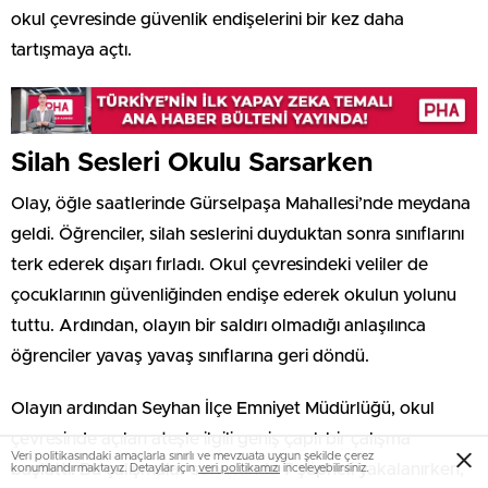
okul çevresinde güvenlik endişelerini bir kez daha
tartışmaya açtı.
Silah Sesleri Okulu Sarsarken
Olay, öğle saatlerinde Gürselpaşa Mahallesi’nde meydana
geldi. Öğrenciler, silah seslerini duyduktan sonra sınıflarını
terk ederek dışarı fırladı. Okul çevresindeki veliler de
çocuklarının güvenliğinden endişe ederek okulun yolunu
tuttu. Ardından, olayın bir saldırı olmadığı anlaşılınca
öğrenciler yavaş yavaş sınıflarına geri döndü.
Olayın ardından Seyhan İlçe Emniyet Müdürlüğü, okul
çevresinde açılan ateşle ilgili geniş çaplı bir çalışma
Veri politikasındaki amaçlarla sınırlı ve mevzuata uygun şekilde çerez
başlattı. Bu çalışmalar sonucunda 7 şüpheli yakalanırken,
konumlandırmaktayız. Detaylar için
veri politikamızı
inceleyebilirsiniz.