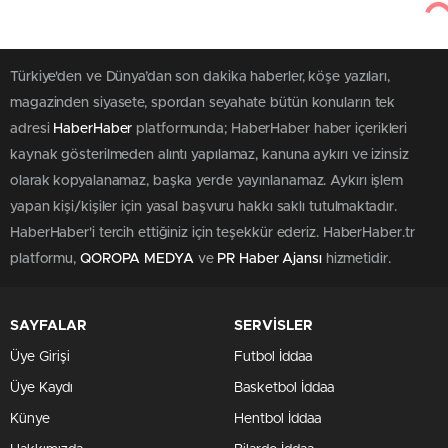
Türkiye'den ve Dünya’dan son dakika haberler, köşe yazıları,
magazinden siyasete, spordan seyahate bütün konuların tek
adresi
HaberHaber
platformunda; HaberHaber haber içerikleri
kaynak gösterilmeden alıntı yapılamaz, kanuna aykırı ve izinsiz
olarak kopyalanamaz, başka yerde yayınlanamaz. Aykırı işlem
yapan kişi/kişiler için yasal başvuru hakkı saklı tutulmaktadır.
HaberHaber'i tercih ettiğiniz için teşekkür ederiz. HaberHaber.tr
platformu,
QOROPA MEDYA
ve
PR Haber Ajansı
hizmetidir.
SAYFALAR
SERVİSLER
Üye Girişi
Futbol İddaa
Üye Kaydı
Basketbol İddaa
Künye
Hentbol İddaa