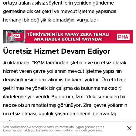
ortaya atılan asılsız söylentilerin yeniden gündeme
gelmesine dikkat çekti ve mevcut işletme yapısında
herhangi bir değişiklik olmadığını vurguladı.
Ücretsiz Hizmet Devam Ediyor
Açıklamada, “KGM tarafından işletilen ve ücretsiz olarak
hizmet veren çevre yollarının mevcut işletme yapısının
değiştirilmesine dair alınmış bir karar yoktur. Ücretli hale
getirilmesine yönelik bir çalışma da bulunmamaktadır,”
ifadelerine yer verildi. Bu durum, İzmir’deki sürücüleri bir
nebze olsun rahatlatmış görünüyor. Zira, çevre yollarının
ücretsiz olması, günlük yaşamda önemli bir avantaj
sağlıyor.
Veri politikasındaki amaçlarla sınırlı ve mevzuata uygun şekilde çerez
konumlandırmaktayız. Detaylar için
veri politikamızı
inceleyebilirsiniz.