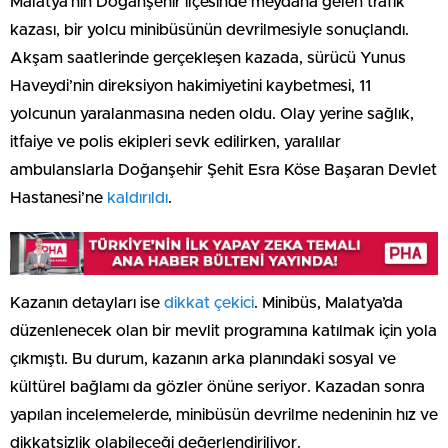
Malatya’nın Doğanşehir ilçesinde meydana gelen trafik
kazası, bir yolcu minibüsünün devrilmesiyle sonuçlandı.
Akşam saatlerinde gerçekleşen kazada, sürücü Yunus
Haveydi’nin direksiyon hakimiyetini kaybetmesi, 11
yolcunun yaralanmasına neden oldu. Olay yerine sağlık,
itfaiye ve polis ekipleri sevk edilirken, yaralılar
ambulanslarla Doğanşehir Şehit Esra Köse Başaran Devlet
Hastanesi’ne
kaldırıldı
.
Kazanın detayları ise
dikkat çekici
. Minibüs, Malatya’da
düzenlenecek olan bir mevlit programına katılmak için yola
çıkmıştı. Bu durum, kazanın arka planındaki sosyal ve
kültürel bağlamı da gözler önüne seriyor. Kazadan sonra
yapılan incelemelerde, minibüsün devrilme nedeninin hız ve
dikkatsizlik olabileceği değerlendiriliyor.