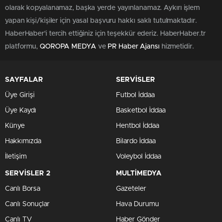
0
0
Büyükçekmece Adliyesi’nde yaşanan şok bir olay,
adalet
sisteminde
büyük bir açık ortaya çıkardı. Emniyet
kaynaklarından edinilen bilgilere göre, adli emanete teslim
edilen yaklaşık
25 kilogram altın
ve 50 kilogram gümüş,