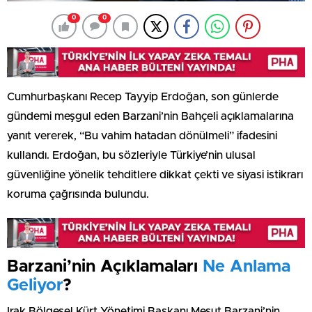
0
0
Cumhurbaşkanı Recep Tayyip Erdoğan, son günlerde
gündemi meşgul eden Barzani’nin Bahçeli açıklamalarına
yanıt vererek, “Bu vahim hatadan dönülmeli” ifadesini
kullandı. Erdoğan, bu sözleriyle Türkiye’nin ulusal
güvenliğine yönelik tehditlere dikkat çekti ve siyasi istikrarı
koruma çağrısında bulundu.
Barzani’nin Açıklamaları
Ne Anlama
Geliyor
?
Irak Bölgesel Kürt Yönetimi Başkanı Mesut Barzani’nin