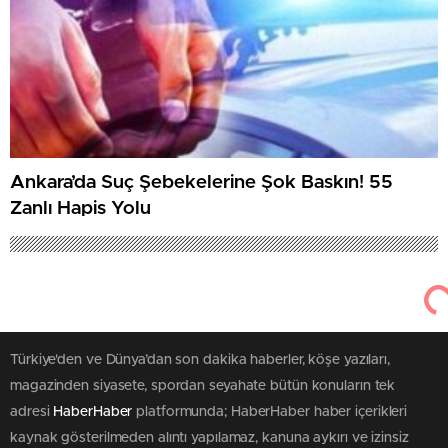
Ankara’da Suç Şebekelerine Şok Baskın! 55
Zanlı Hapis Yolu
50
Aralık 3, 2025
Haber Haber
Gündem
Büyükçekmece’deki Altın ve
Gümüş Skandalı: 147 Milyon Lira
Uçtu