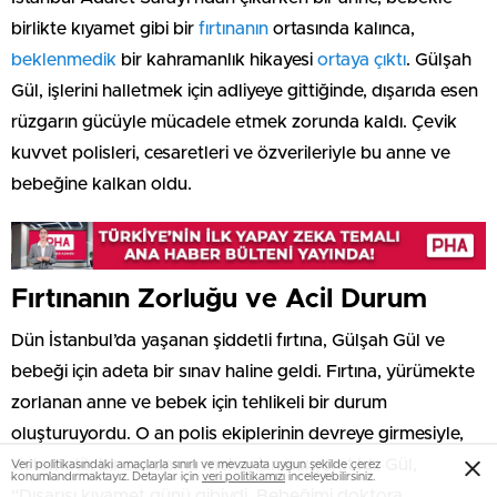
birlikte kıyamet gibi bir
fırtınanın
ortasında kalınca,
beklenmedik
bir kahramanlık hikayesi
ortaya çıktı
. Gülşah
Gül, işlerini halletmek için adliyeye gittiğinde, dışarıda esen
rüzgarın gücüyle mücadele etmek zorunda kaldı. Çevik
kuvvet polisleri, cesaretleri ve özverileriyle bu anne ve
bebeğine kalkan oldu.
Fırtınanın Zorluğu ve Acil Durum
Dün İstanbul’da yaşanan şiddetli fırtına, Gülşah Gül ve
bebeği için adeta bir sınav haline geldi. Fırtına, yürümekte
zorlanan anne ve bebek için tehlikeli bir durum
oluşturuyordu. O an polis ekiplerinin devreye girmesiyle,
sistematik bir savunma mekanizması yaratıldı. Gül,
Veri politikasındaki amaçlarla sınırlı ve mevzuata uygun şekilde çerez
konumlandırmaktayız. Detaylar için
veri politikamızı
inceleyebilirsiniz.
“Dışarısı kıyamet günü gibiydi. Bebeğimi doktora