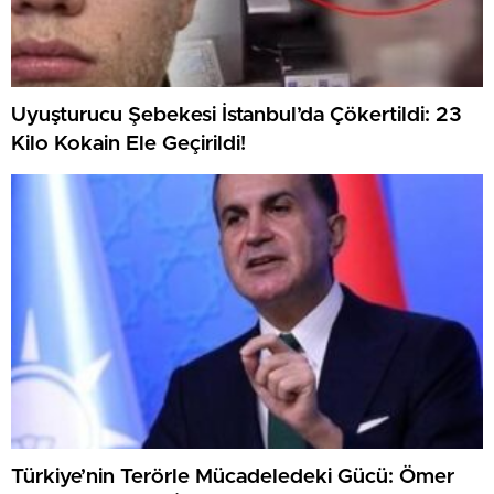
Uyuşturucu Şebekesi İstanbul’da Çökertildi: 23
Kilo Kokain Ele Geçirildi!
Türkiye’nin Terörle Mücadeledeki Gücü: Ömer