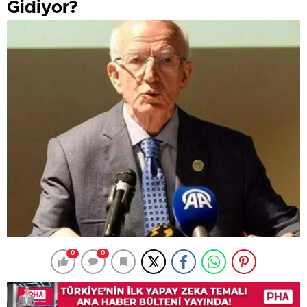
Gidiyor?
0
0