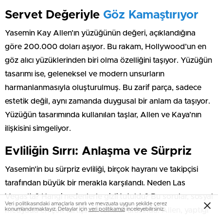
Servet Değeriyle
Göz Kamaştırıyor
Yasemin Kay Allen’ın yüzüğünün değeri, açıklandığına
göre 200.000 doları aşıyor. Bu rakam, Hollywood’un en
göz alıcı yüzüklerinden biri olma özelliğini taşıyor. Yüzüğün
tasarımı ise, geleneksel ve modern unsurların
harmanlanmasıyla oluşturulmuş. Bu zarif parça, sadece
estetik değil, aynı zamanda duygusal bir anlam da taşıyor.
Yüzüğün tasarımında kullanılan taşlar, Allen ve Kaya’nın
ilişkisini simgeliyor.
Evliliğin Sırrı: Anlaşma ve Sürpriz
Yasemin’in bu sürpriz evliliği, birçok hayranı ve takipçisi
tarafından büyük bir merakla karşılandı. Neden Las
Vegas’ta? Hangi nedenlerle gizli tutuldu? Bu sorular, sosyal
Veri politikasındaki amaçlarla sınırlı ve mevzuata uygun şekilde çerez
konumlandırmaktayız. Detaylar için
veri politikamızı
inceleyebilirsiniz.
medyada en çok tartışılan konular arasında. Allen, yaptığı