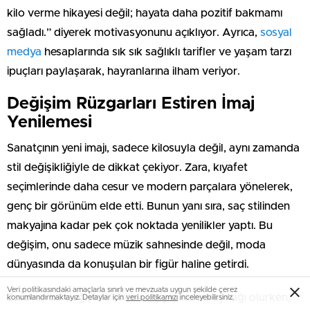
kilo verme hikayesi değil; hayata daha pozitif bakmamı
sağladı.” diyerek motivasyonunu açıklıyor. Ayrıca,
sosyal
medya
hesaplarında sık sık sağlıklı tarifler ve yaşam tarzı
ipuçları paylaşarak, hayranlarına ilham veriyor.
Değişim Rüzgarları Estiren İmaj
Yenilemesi
Sanatçının yeni imajı, sadece kilosuyla değil, aynı zamanda
stil değişikliğiyle de dikkat çekiyor. Zara, kıyafet
seçimlerinde daha cesur ve modern parçalara yönelerek,
genç bir görünüm elde etti. Bunun yanı sıra, saç stilinden
makyajına kadar pek çok noktada yenilikler yaptı. Bu
değişim, onu sadece müzik sahnesinde değil, moda
dünyasında da konuşulan bir figür haline getirdi.
Veri politikasındaki amaçlarla sınırlı ve mevzuata uygun şekilde çerez
Zara’nın bu değişimi, birçok kişiye ilham kaynağı olurken,
konumlandırmaktayız. Detaylar için
veri politikamızı
inceleyebilirsiniz.