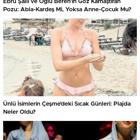
Ebru Şallı ve Oğlu Beren’in Göz Kamaştıran
Pozu: Abla-Kardeş Mi, Yoksa Anne-Çocuk Mu?
Ünlü İsimlerin Çeşme’deki Sıcak Günleri: Plajda
Neler Oldu?