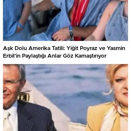
Aşk Dolu Amerika Tatili: Yiğit Poyraz ve Yasmin
Erbil’in Paylaştığı Anlar Göz Kamaştırıyor