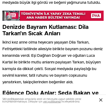
medyada büyük ilgi gördü ve beğeni yağmuruna tutuldu.
Denizde Bayram Kutlaması: Dila
Tarkan’ın Sıcak Anları
İkinci kez anne olma heyecanı yaşayan Dila Tarkan,
Fethiye’deki tatilinde ailesiyle birlikte bayram pozunu deniz
kenarında verdi. Eşi Dağhan Doğruer ve oğulları Luca
Kartal ile birlikte mutlu anlarını paylaşan Tarkan, büyüyen
karnıyla da dikkat çekti. Sosyal medyada paylaştığı bu
sevimli kareler, tatil ruhunu ve bayram coşkusunu
yansıtırken, takipçilerinden beğeniler aldı.
Eğlence Dolu Anlar: Seda Bakan ve
Kızları
Veri politikasındaki amaçlarla sınırlı ve mevzuata uygun şekilde çerez
konumlandırmaktayız. Detaylar için
veri politikamızı
inceleyebilirsiniz.