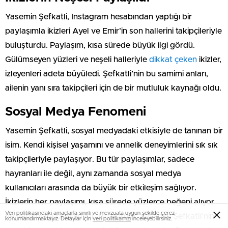
Yasemin Şefkatli, Instagram hesabından yaptığı bir
paylaşımla ikizleri Ayel ve Emir’in son hallerini takipçileriyle
buluşturdu. Paylaşım, kısa sürede büyük ilgi gördü.
Gülümseyen yüzleri ve neşeli halleriyle
dikkat çeken
ikizler,
izleyenleri adeta büyüledi. Şefkatli’nin bu samimi anları,
ailenin yanı sıra takipçileri için de bir mutluluk kaynağı oldu.
Sosyal Medya Fenomeni
Yasemin Şefkatli, sosyal medyadaki etkisiyle de tanınan bir
isim. Kendi kişisel yaşamını ve annelik deneyimlerini sık sık
takipçileriyle paylaşıyor. Bu tür paylaşımlar, sadece
hayranları ile değil, aynı zamanda sosyal medya
kullanıcıları arasında da büyük bir etkileşim sağlıyor.
İkizlerin her paylaşımı, kısa sürede yüzlerce beğeni alıyor
Veri politikasındaki amaçlarla sınırlı ve mevzuata uygun şekilde çerez
ve yorumlara boğuluyor. Bu durum, Yasemin Şefkatli’nin
konumlandırmaktayız. Detaylar için
veri politikamızı
inceleyebilirsiniz.