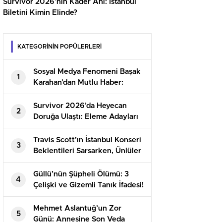
Survivor 2026’nın Kader Anı: İstanbul
Biletini Kimin Elinde?
KATEGORİNİN POPÜLERLERİ
Sosyal Medya Fenomeni Başak
1
Karahan’dan Mutlu Haber:
‘Artık Üç Kişiyiz!’
Survivor 2026’da Heyecan
2
Doruğa Ulaştı: Eleme Adayları
ve Kazanan Takım Belli Oldu!
Travis Scott’ın İstanbul Konseri
3
Beklentileri Sarsarken, Ünlüler
Tepkilerini Gösterdi
Güllü’nün Şüpheli Ölümü: 3
4
Çelişki ve Gizemli Tanık İfadesi!
Mehmet Aslantuğ’un Zor
5
Günü: Annesine Son Veda