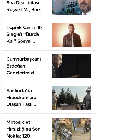
Sıra Dışı İddiası:
Rüşvet Mi, Burs
Mu?
Toprak Can’ın İlk
Single’ı “Burda
Kal” Sosyal
Medyada İlgi
Uyandırdı
Cumhurbaşkanı
Erdoğan:
Gençlerimizi
Gelecek İçin
Koruyacağız!
Şanlıurfa’da
Hipodromlara
Ulaşan Taşlı
Kavga: 2 Ölü, 11
Yaralı!
Motosiklet
Hırsızlığına Son
Nokta: 120