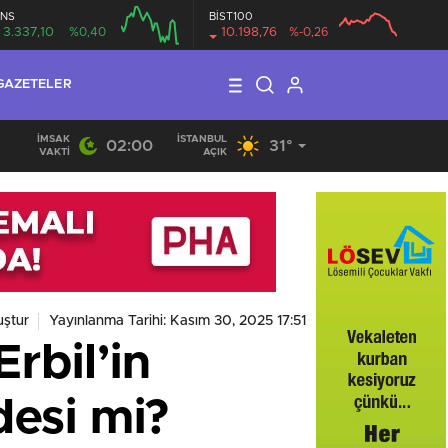
NS
BİST100
3.337,10
%0,40
10.198,76
%-0,26
GAZETELER
İMSAK
İSTANBUL
02:00
31°
VAKTI
AÇIK
ştur
Yayınlanma Tarihi: Kasım 30, 2025 17:51
rbil’in
desi mi?