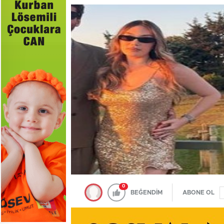
0
BEĞENDİM
ABONE OL