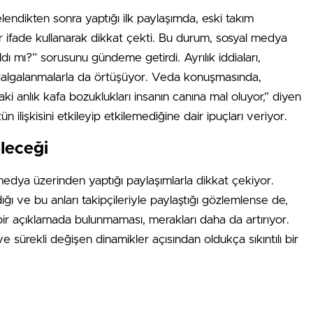
lendikten sonra yaptığı ilk paylaşımda, eski takım
bir ifade kullanarak dikkat çekti. Bu durum, sosyal medya
ıldı mı?” sorusunu gündeme getirdi. Ayrılık iddiaları,
dalgalanmalarla da örtüşüyor. Veda konuşmasında,
 anlık kafa bozuklukları insanın canına mal oluyor,” diyen
n ilişkisini etkileyip etkilemediğine dair ipuçları veriyor.
eleceği
medya üzerinden yaptığı paylaşımlarla dikkat çekiyor.
ığı ve bu anları takipçileriyle paylaştığı gözlemlense de,
 bir açıklamada bulunmaması, merakları daha da artırıyor.
ar ve sürekli değişen dinamikler açısından oldukça sıkıntılı bir