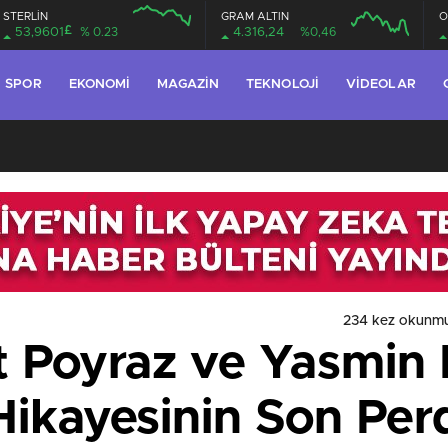
STERLİN
GRAM ALTIN
O
£
53,9601
% 0.23
4.316,24
%0,46
SPOR
EKONOMI
MAGAZIN
TEKNOLOJI
VIDEOLAR
234 kez okunmu
t Poyraz ve Yasmin E
 Hikayesinin Son Per