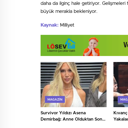
daha da ilginç hale getiriyor. Gelişmeleri 
büyük merakla bekleniyor.
Kaynak:
Milliyet
MAGAZIN
MAG
Survivor Yıldızı Asena
Kıvanç 
Demirbağ: Anne Olduktan Sonra
Yakalad
Şaşırtan Pozlarıyla Gündemde
Keyfi!