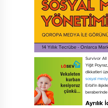
Survivor Al
Yiğit Poyraz
dikkatleri 
sosyal medy
Erbil’in ilişk
beraberinde 
Ayrılık 