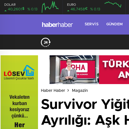
DOLAR
EURO
$
€
40,2601
% 0.13
46,7458
% 0.13
SERVIS
GÜNDEM
Haber Haber
Magazin
Survivor Yiği
Ayrılığı: Aşk