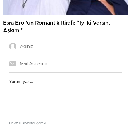
Esra Erol’un Romantik İtirafı: “İyi ki Varsın,
Aşkım!”
En az 10 karakter gerekli