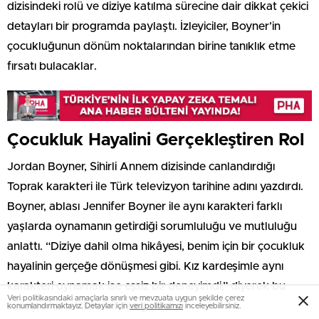
dizisindeki rolü ve diziye katılma sürecine dair dikkat çekici
detayları bir programda paylaştı. İzleyiciler, Boyner’in
çocukluğunun dönüm noktalarından birine tanıklık etme
fırsatı bulacaklar.
Çocukluk Hayalini Gerçekleştiren Rol
Jordan Boyner, Sihirli Annem dizisinde canlandırdığı
Toprak karakteri ile Türk televizyon tarihine adını yazdırdı.
Boyner, ablası Jennifer Boyner ile aynı karakteri farklı
yaşlarda oynamanın getirdiği sorumluluğu ve mutluluğu
anlattı. “Diziye dahil olma hikâyesi, benim için bir çocukluk
hayalinin gerçeğe dönüşmesi gibi. Kız kardeşimle aynı
karakteri oynamak ise eşsiz bir deneyimdi,” diyerek bu
Veri politikasındaki amaçlarla sınırlı ve mevzuata uygun şekilde çerez
süreçte hissettiklerini dile getirdi.
konumlandırmaktayız. Detaylar için
veri politikamızı
inceleyebilirsiniz.