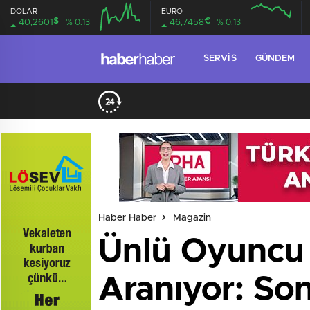
DOLAR
EURO
$
€
40,2601
% 0.13
46,7458
% 0.13
SERVIS
GÜNDEM
Haber Haber
Magazin
Ünlü Oyuncu 
Aranıyor: So