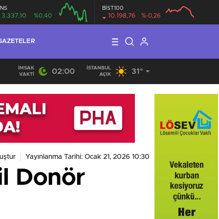
NS
BİST100
3.337,10
%0,40
10.198,76
%-0,26
GAZETELER
İMSAK
İSTANBUL
02:00
31°
VAKTI
AÇIK
uştur
Yayınlanma Tarihi: Ocak 21, 2026 10:30
il Donör