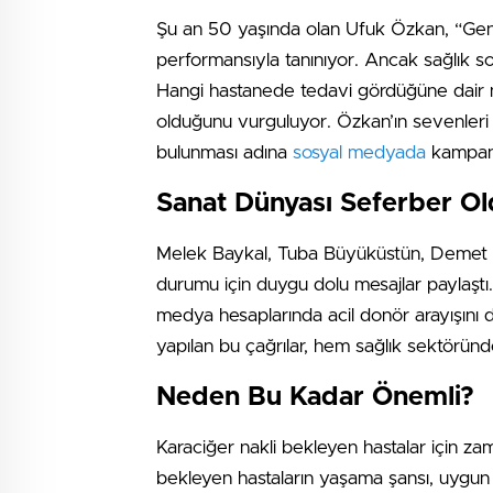
Şu an 50 yaşında olan Ufuk Özkan, “Geni
performansıyla tanınıyor. Ancak sağlık soru
Hangi hastanede tedavi gördüğüne dair ne
olduğunu vurguluyor. Özkan’ın sevenleri 
bulunması adına
sosyal medyada
kampany
Sanat Dünyası Seferber O
Melek Baykal, Tuba Büyüküstün, Demet Ev
durumu için duygu dolu mesajlar paylaştı. 
medya hesaplarında acil donör arayışını d
yapılan bu çağrılar, hem sağlık sektörün
Neden Bu Kadar Önemli?
Karaciğer nakli bekleyen hastalar için zama
bekleyen hastaların yaşama şansı, uygun