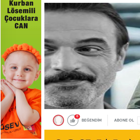
0
BEĞENDİM
ABONE OL