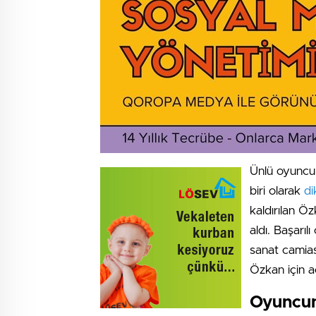
Ünlü oyuncu 
biri olarak
di
kaldırılan Öz
aldı. Başarıl
sanat camias
Özkan için a
Oyuncun