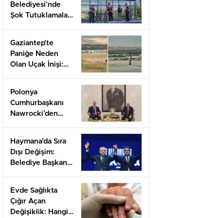
Belediyesi’nde
Şok Tutuklamalar:
Başkan ve Ekibi
Gözaltına Alındı!
Gaziantep’te
Paniğe Neden
Olan Uçak İnişi:
Yolcuların
Yaşadığı Korku
Polonya
Anları
Cumhurbaşkanı
Nawrocki’den
Kritik Ankara
Ziyareti:
Haymana’da Sıra
Diplomasi
Dışı Değişim:
Hamleleri
Belediye Başkanı
Başlıyor!
Levent Koç’un
Parti Değişikliği!
Evde Sağlıkta
Çığır Açan
Değişiklik: Hangi