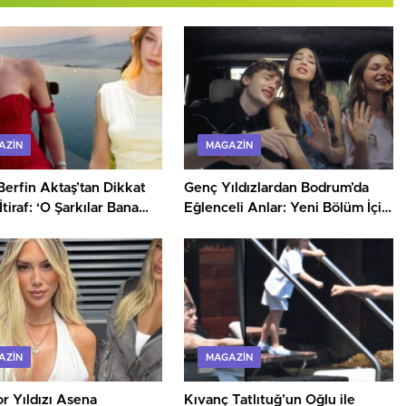
AZIN
MAGAZIN
Berfin Aktaş’tan Dikkat
Genç Yıldızlardan Bodrum’da
tiraf: ‘O Şarkılar Bana
Eğlenceli Anlar: Yeni Bölüm İçin
dı!'”
Heyecan Tavan!
AZIN
MAGAZIN
r Yıldızı Asena
Kıvanç Tatlıtuğ’un Oğlu ile