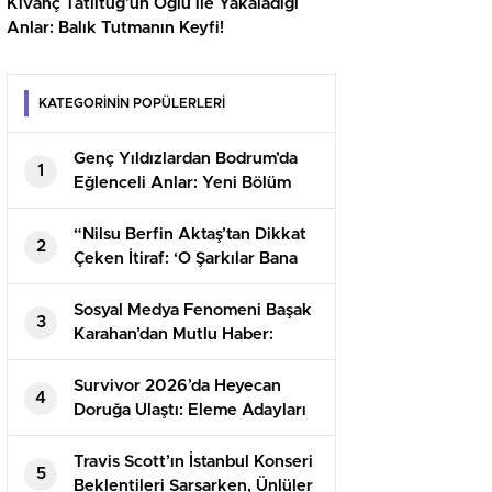
Kıvanç Tatlıtuğ’un Oğlu ile Yakaladığı
Anlar: Balık Tutmanın Keyfi!
KATEGORİNİN POPÜLERLERİ
Genç Yıldızlardan Bodrum’da
1
Eğlenceli Anlar: Yeni Bölüm
İçin Heyecan Tavan!
“Nilsu Berfin Aktaş’tan Dikkat
2
Çeken İtiraf: ‘O Şarkılar Bana
Yazılmadı!'”
Sosyal Medya Fenomeni Başak
3
Karahan’dan Mutlu Haber:
‘Artık Üç Kişiyiz!’
Survivor 2026’da Heyecan
4
Doruğa Ulaştı: Eleme Adayları
ve Kazanan Takım Belli Oldu!
Travis Scott’ın İstanbul Konseri
5
Beklentileri Sarsarken, Ünlüler