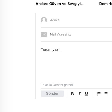
Anıları: Güven ve Sevgiyi
Demirb
Keşfetmek
Şaşırt
En az 10 karakter gerekli
Gönder