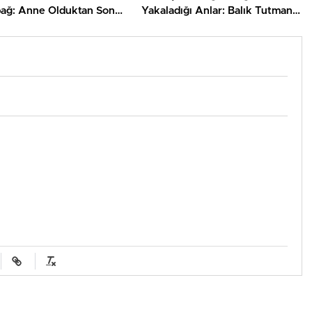
ağ: Anne Olduktan Sonra
Yakaladığı Anlar: Balık Tutmanın
an Pozlarıyla Gündemde
Keyfi!