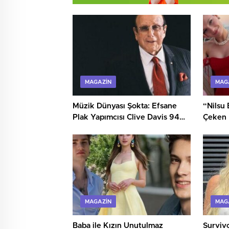
MAGAZIN
MAG
Müzik Dünyası Şokta: Efsane
“Nilsu 
Plak Yapımcısı Clive Davis 94
Çeken İ
Yaşında Hayatını Kaybetti
Yazılma
MAGAZIN
MAG
Baba ile Kızın Unutulmaz
Survivo