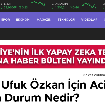
STERLİN
GRAM ALTIN
O
£
53,9601
% 0.23
4.316,24
%0,46
SPOR
EKONOMI
MAGAZIN
TEKNOLOJI
VIDEOLAR
37 kez okunm
Ufuk Özkan İçin Ac
n Durum Nedir?