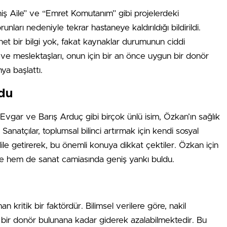
ş Aile” ve “Emret Komutanım” gibi projelerdeki
nları nedeniyle tekrar hastaneye kaldırıldığı bildirildi.
t bir bilgi yok, fakat kaynaklar durumunun ciddi
ve meslektaşları, onun için bir an önce uygun bir donör
a başlattı.
ldu
gar ve Barış Arduç gibi birçok ünlü isim, Özkan’ın sağlık
Sanatçılar, toplumsal bilinci artırmak için kendi sosyal
ile getirerek, bu önemli konuya dikkat çektiler. Özkan için
de hem de sanat camiasında geniş yankı buldu.
n kritik bir faktördür. Bilimsel verilere göre, nakil
 bir donör bulunana kadar giderek azalabilmektedir. Bu