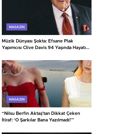
MAGAZIN
Müzik Dünyası Şokta: Efsane Plak
Yapımcısı Clive Davis 94 Yaşında Hayatını
Kaybetti
MAGAZIN
“Nilsu Berfin Aktaş’tan Dikkat Çeken
İtiraf: ‘O Şarkılar Bana Yazılmadı!'”