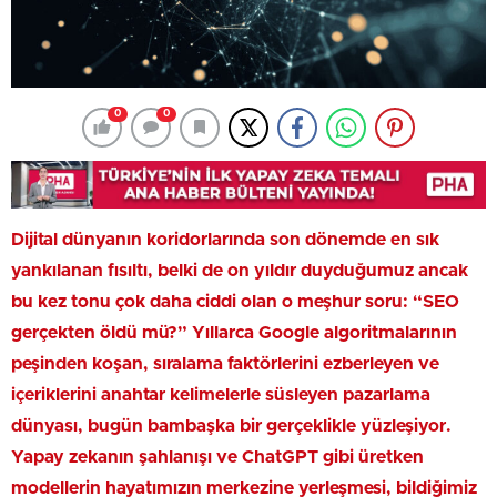
0
0
Dijital dünyanın koridorlarında son dönemde en sık
yankılanan fısıltı, belki de on yıldır duyduğumuz ancak
bu kez tonu çok daha ciddi olan o meşhur soru: “SEO
gerçekten öldü mü?” Yıllarca Google algoritmalarının
peşinden koşan, sıralama faktörlerini ezberleyen ve
içeriklerini anahtar kelimelerle süsleyen pazarlama
dünyası, bugün bambaşka bir gerçeklikle yüzleşiyor.
Yapay zekanın şahlanışı ve ChatGPT gibi üretken
modellerin hayatımızın merkezine yerleşmesi, bildiğimiz