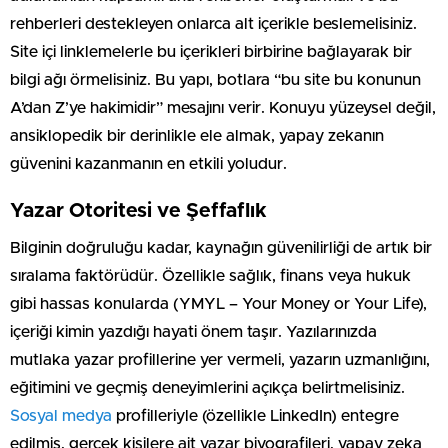
rehberleri destekleyen onlarca alt içerikle beslemelisiniz.
Site içi linklemelerle bu içerikleri birbirine bağlayarak bir
bilgi ağı örmelisiniz. Bu yapı, botlara “bu site bu konunun
A’dan Z’ye hakimidir” mesajını verir. Konuyu yüzeysel değil,
ansiklopedik bir derinlikle ele almak, yapay zekanın
güvenini kazanmanın en etkili yoludur.
Yazar Otoritesi ve Şeffaflık
Bilginin doğruluğu kadar, kaynağın güvenilirliği de artık bir
sıralama faktörüdür. Özellikle sağlık, finans veya hukuk
gibi hassas konularda (YMYL – Your Money or Your Life),
içeriği kimin yazdığı hayati önem taşır. Yazılarınızda
mutlaka yazar profillerine yer vermeli, yazarın uzmanlığını,
eğitimini ve geçmiş deneyimlerini açıkça belirtmelisiniz.
Sosyal medya
profilleriyle (özellikle LinkedIn) entegre
edilmiş, gerçek kişilere ait yazar biyografileri, yapay zeka