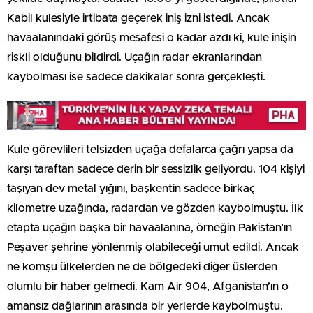
Kabil kulesiyle irtibata geçerek iniş izni istedi. Ancak
havaalanındaki görüş mesafesi o kadar azdı ki, kule inişin
riskli olduğunu bildirdi. Uçağın radar ekranlarından
kaybolması ise sadece dakikalar sonra gerçekleşti.
Kule görevlileri telsizden uçağa defalarca çağrı yapsa da
karşı taraftan sadece derin bir sessizlik geliyordu. 104 kişiyi
taşıyan dev metal yığını, başkentin sadece birkaç
kilometre uzağında, radardan ve gözden kaybolmuştu. İlk
etapta uçağın başka bir havaalanına, örneğin Pakistan’ın
Peşaver şehrine yönlenmiş olabileceği umut edildi. Ancak
ne komşu ülkelerden ne de bölgedeki diğer üslerden
olumlu bir haber gelmedi. Kam Air 904, Afganistan’ın o
amansız dağlarının arasında bir yerlerde kaybolmuştu.