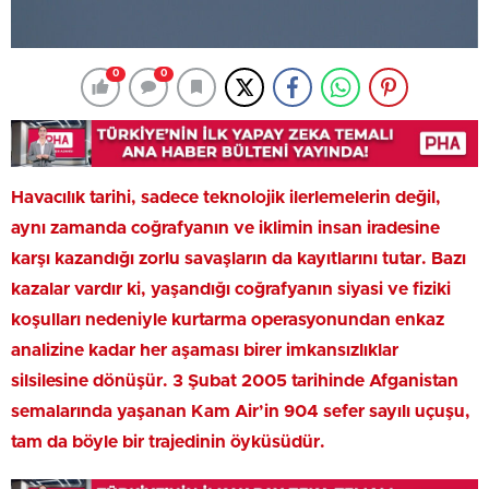
0
0
Havacılık tarihi, sadece teknolojik ilerlemelerin değil,
aynı zamanda coğrafyanın ve iklimin insan iradesine
karşı kazandığı zorlu savaşların da kayıtlarını tutar. Bazı
kazalar vardır ki, yaşandığı coğrafyanın siyasi ve fiziki
koşulları nedeniyle kurtarma operasyonundan enkaz
analizine kadar her aşaması birer imkansızlıklar
silsilesine dönüşür. 3 Şubat 2005 tarihinde Afganistan
semalarında yaşanan Kam Air’in 904 sefer sayılı uçuşu,
tam da böyle bir trajedinin öyküsüdür.