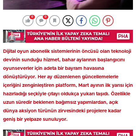
0
0
Dijital oyun abonelik sistemlerinin öncüsü olan teknoloji
devinin sunduğu hizmet, bahar aylarının başlangıcını
oyunseverler için adeta bir bayram havasına
dönüştürüyor. Her ay düzenlenen güncellemelerle
içeriğini zenginleştiren platform, Mart ayının ilk yarısı için
hazırladığı seçkiyle çıtayı oldukça yukarı taşıdı. Özellikle
uzun süredir beklenen bağımsız yapımlardan, açık
dünya aksiyon türünün zirvesindeki projelere kadar
geniş bir yelpaze sunuluyor.