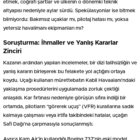
etmek, coğrafi şartlar ve ülkenin o dönemki teknik
altyapısı nedeniyle aylar sürdü. Spekülasyonlar ise bitmek
bilmiyordu: Bakımsız uçaklar mı, pilotaj hatası mı, yoksa
yetersiz havalimanı ekipmanları mı?
Soruşturma: İhmaller ve Yanlış Kararlar
Zinciri
Kazanın ardından yapılan incelemeler, bir dizi talihsizliğin ve
yanlış kararın birleşerek bu felakete yol açtığını ortaya
koydu. Uçağı kullanan mürettebatın Kabil Havaalanı’ndaki
yaklaşma prosedürlerini uygulamada zorluk çektiği
anlaşıldı. Kar fırtınası nedeniyle görüşün sıfıra indiği bir
ortamda, pilotların “görerek uçuş” (VFR) kurallarına sadık
kalmaya çalışması veya irtifa takibindeki hatalar, uçağın
Safi Dağı’na çarpmasıyla sonuçlanmıştı.
Ayrıca Kam Air’in kullandığı Boeing 737’nin eski model