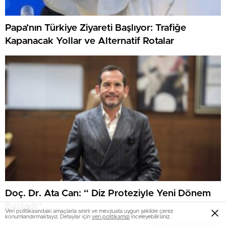
Papa’nın Türkiye Ziyareti Başlıyor: Trafiğe
Kapanacak Yollar ve Alternatif Rotalar
Doç. Dr. Ata Can: “ Diz Proteziyle Yeni Dönem
Başladı”
Veri politikasındaki amaçlarla sınırlı ve mevzuata uygun şekilde çerez
konumlandırmaktayız. Detaylar için
veri politikamızı
inceleyebilirsiniz.