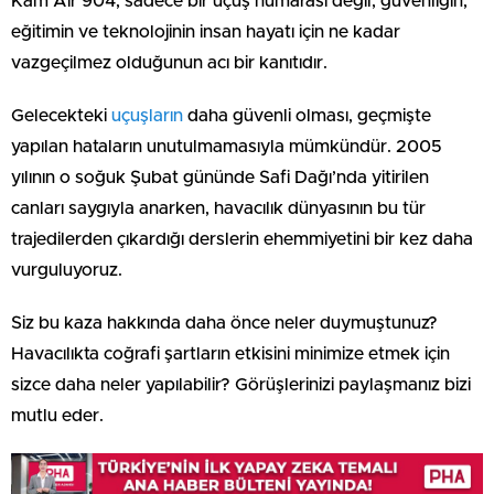
Kam Air 904, sadece bir uçuş numarası değil; güvenliğin,
eğitimin ve teknolojinin insan hayatı için ne kadar
vazgeçilmez olduğunun acı bir kanıtıdır.
Gelecekteki
uçuşların
daha güvenli olması, geçmişte
yapılan hataların unutulmamasıyla mümkündür. 2005
yılının o soğuk Şubat gününde Safi Dağı’nda yitirilen
canları saygıyla anarken, havacılık dünyasının bu tür
trajedilerden çıkardığı derslerin ehemmiyetini bir kez daha
vurguluyoruz.
Siz bu kaza hakkında daha önce neler duymuştunuz?
Havacılıkta coğrafi şartların etkisini minimize etmek için
sizce daha neler yapılabilir? Görüşlerinizi paylaşmanız bizi
mutlu eder.