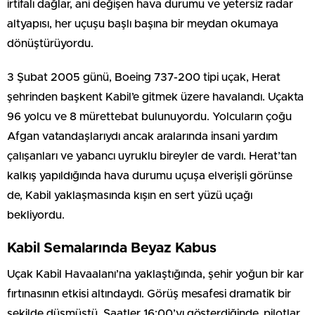
irtifalı dağlar, ani değişen hava durumu ve yetersiz radar
altyapısı, her uçuşu başlı başına bir meydan okumaya
dönüştürüyordu.
3 Şubat 2005 günü, Boeing 737-200 tipi uçak, Herat
şehrinden başkent Kabil’e gitmek üzere havalandı. Uçakta
96 yolcu ve 8 mürettebat bulunuyordu. Yolcuların çoğu
Afgan vatandaşlarıydı ancak aralarında insani yardım
çalışanları ve yabancı uyruklu bireyler de vardı. Herat’tan
kalkış yapıldığında hava durumu uçuşa elverişli görünse
de, Kabil yaklaşmasında kışın en sert yüzü uçağı
bekliyordu.
Kabil Semalarında Beyaz Kabus
Uçak Kabil Havaalanı’na yaklaştığında, şehir yoğun bir kar
fırtınasının etkisi altındaydı. Görüş mesafesi dramatik bir
şekilde düşmüştü. Saatler 16:00’yı gösterdiğinde, pilotlar