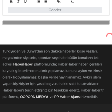
Gönder
Türkiye'den ve Dünya’dan son dakika haberler, köşe yazıları,
magazinden siyasete, spordan seyahate bütün konuların tek
adresi
HaberHaber
platformunda; HaberHaber haber içerikleri
kaynak gösterilmeden alıntı yapılamaz, kanuna aykırı ve izinsiz
olarak kopyalanamaz, başka yerde yayınlanamaz. Aykırı işlem
yapan kişi/kişiler için yasal başvuru hakkı saklı tutulmaktadır.
HaberHaber'i tercih ettiğiniz için teşekkür ederiz. HaberHaber.tr
platformu,
QOROPA MEDYA
ve
PR Haber Ajansı
hizmetidir.