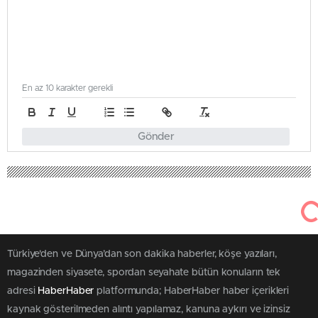
En az 10 karakter gerekli
Gönder
45
Aralık 1, 2025
Haber Haber
Ekonomi
Aydın’da Tarım Devrimi: 3,42
Milyar Lira ile Sulama Projesi
Başlıyor!