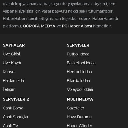
0
0
Küresel iklim krizi ve gıda güvenliği tehditleri, Aydın’da
büyük bir tarımsal dönüşüme kapı aralıyor. Tarım ve
Orman Bakanı İbrahim Yumaklı, 3,42 milyar lira yatırımla
hayata geçirilecek sulama projesinin sözleşmesini