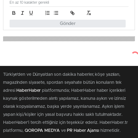
En az 10 karakter gerekli
Gönder
Türkiye'den ve Dünya’dan son dakika haberler, köşe yazıları,
magazinden siyasete, spordan seyahate bütün konuların tek
adresi
HaberHaber
platformunda; HaberHaber haber içerikleri
kaynak gösterilmeden alıntı yapılamaz, kanuna aykırı ve izinsiz
olarak kopyalanamaz, başka yerde yayınlanamaz. Aykırı işlem
yapan kişi/kişiler için yasal başvuru hakkı saklı tutulmaktadır.
HaberHaber'i tercih ettiğiniz için teşekkür ederiz. HaberHaber.tr
platformu,
QOROPA MEDYA
ve
PR Haber Ajansı
hizmetidir.