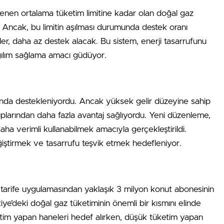
rlenen ortalama tüketim limitine kadar olan doğal gaz
ncak, bu limitin aşılması durumunda destek oranı
er, daha az destek alacak. Bu sistem, enerji tasarrufunu
ğılım sağlama amacı güdüyor.
da destekleniyordu. Ancak yüksek gelir düzeyine sahip
ruplarından daha fazla avantaj sağlıyordu. Yeni düzenleme,
a verimli kullanabilmek amacıyla gerçekleştirildi.
eğiştirmek ve tasarrufu teşvik etmek hedefleniyor.
tarife uygulamasından yaklaşık 3 milyon konut abonesinin
iye’deki doğal gaz tüketiminin önemli bir kısmını elinde
etim yapan haneleri hedef alırken, düşük tüketim yapan