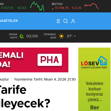
NS
BİST100
3.337,10
%0,40
10.198,76
%-0,26
GAZETELER
İMSAK
İSTANBUL
02:00
31°
VAKTI
AÇIK
uştur
Yayınlanma Tarihi: Nisan 4, 2026 21:30
arife
ileyecek?