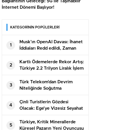
Bağlantının Geleceği: 5G ile Taşınabilir
İnternet Dönemi Başlıyor!
KATEGORİNİN POPÜLERLERİ
Musk’ın OpenAI Davası: İhanet
1
İddiaları Redd edildi, Zaman
Aşımı Sonuç Getirdi
Kartlı Ödemelerde Rekor Artış:
2
Türkiye 2.2 Trilyon Liralık İşlem
Yaptı!
Türk Telekom’dan Devrim
3
Niteliğinde Soğutma
Teknolojisi: Tasarruf Rekorları
Çinli Turistlerin Gözdesi
4
Olacak: Ege’ye Vizesiz Seyahat
Fırsatı!
Türkiye, Kritik Minerallerde
5
Küresel Pazarın Yeni Oyuncusu