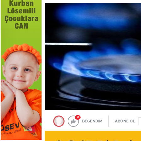
0
BEĞENDİM
ABONE OL