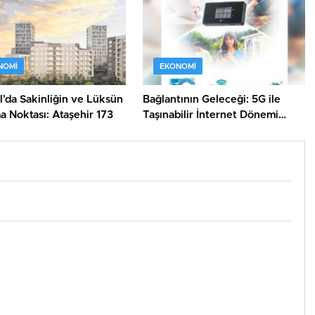
NOMI
EKONOMI
l’da Sakinliğin ve Lüksün
Bağlantının Geleceği: 5G ile
 Noktası: Ataşehir 173
Taşınabilir İnternet Dönemi
Başlıyor!