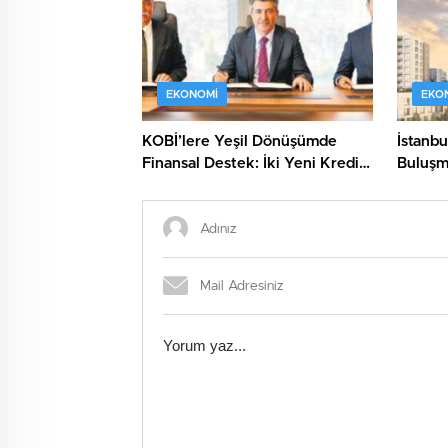
EKONOMI
EKO
KOBİ’lere Yeşil Dönüşümde
İstanbu
Finansal Destek: İki Yeni Kredi
Buluşma
Paketiyle Tanışın!