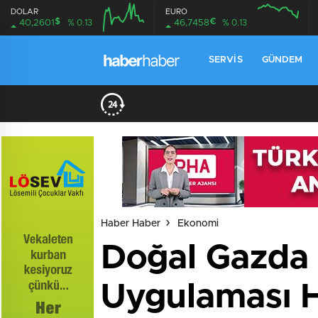
DOLAR
EURO
$
€
40,2601
% 0.13
46,7458
% 0.13
SERVIS
GÜNDEM
Haber Haber
Ekonomi
Doğal Gazda 
Uygulaması H