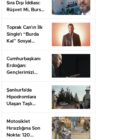
Sıra Dışı İddiası:
Rüşvet Mi, Burs
Mu?
Toprak Can’ın İlk
Single’ı “Burda
Kal” Sosyal
Medyada İlgi
Uyandırdı
Cumhurbaşkanı
Erdoğan:
Gençlerimizi
Gelecek İçin
Koruyacağız!
Şanlıurfa’da
Hipodromlara
Ulaşan Taşlı
Kavga: 2 Ölü, 11
Yaralı!
Motosiklet
Hırsızlığına Son
Nokta: 120