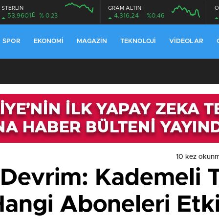
STERLİN
GRAM ALTIN
O
£
53,9601
% 0.23
4.316,24
%0,46
SPOR
EKONOMI
MAGAZIN
TEKNOLOJI
VIDEOLAR
10 kez okunm
Devrim: Kademeli T
angi Aboneleri Etk