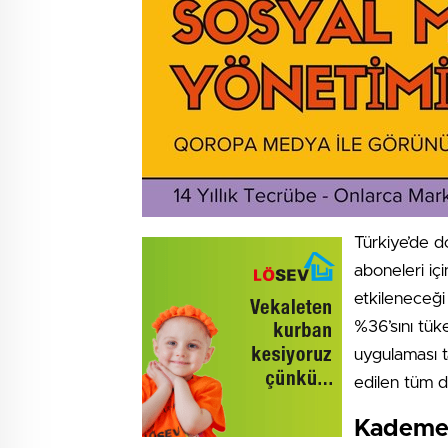
Türkiye’de d
aboneleri içi
etkileneceği
%36’sını tük
uygulaması t
edilen tüm d
Kademel