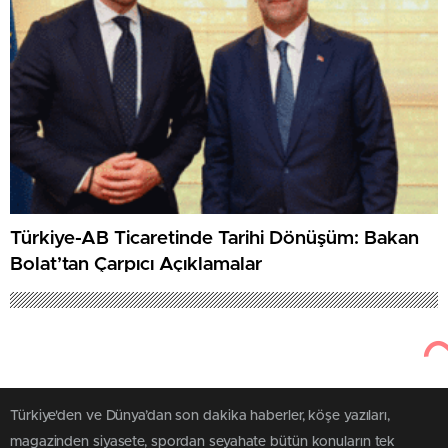
Türkiye-AB Ticaretinde Tarihi Dönüşüm: Bakan
Bolat’tan Çarpıcı Açıklamalar
Türkiye'den ve Dünya’dan son dakika haberler, köşe yazıları,
magazinden siyasete, spordan seyahate bütün konuların tek