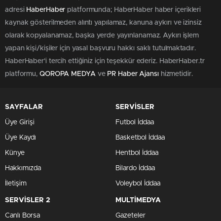
adresi
HaberHaber
platformunda; HaberHaber haber içerikleri
kaynak gösterilmeden alıntı yapılamaz, kanuna aykırı ve izinsiz
olarak kopyalanamaz, başka yerde yayınlanamaz. Aykırı işlem
yapan kişi/kişiler için yasal başvuru hakkı saklı tutulmaktadır.
HaberHaber'i tercih ettiğiniz için teşekkür ederiz. HaberHaber.tr
platformu,
QOROPA MEDYA
ve
PR Haber Ajansı
hizmetidir.
SAYFALAR
SERVİSLER
Üye Girişi
Futbol İddaa
Üye Kaydı
Basketbol İddaa
Künye
Hentbol İddaa
Hakkımızda
Bilardo İddaa
İletişim
Voleybol İddaa
SERVİSLER 2
MULTİMEDYA
Canlı Borsa
Gazeteler