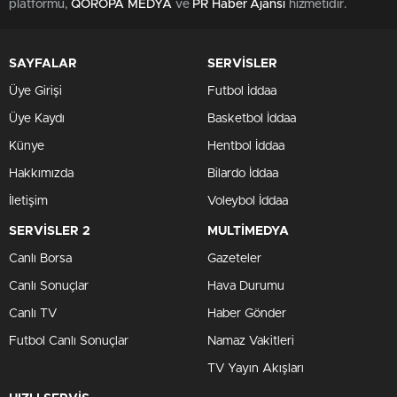
0
0
Milyonlarca emekli ve memur için büyük bir umut ışığı
doğdu! 2026 yılı için emekli maaşlarının artırılması
yönünde önemli bir adım atıldı. AK Parti, en düşük emekli
maaşlarının yükseltilmesi amacıyla kapsamlı bir kanun
teklifini TBMM Başkanlığı’na sundu. Bu teklif,
emeklilerin
maddi durumlarını iyileştirmeyi hedefliyor ve toplamda 13
maddeden oluşuyor.