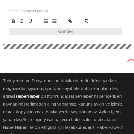
En az 10 karakter gerekli
Gönder
23
Ocak 10, 2026
Haber Haber
Ekonomi
2026 Emekli Maaşları İçin Flaş
Gelişme: Yeni Düzenleme
Meclis’te!