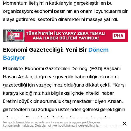
Momentum İletişim’in katkılarıyla gerçekleştirilen bu
organizasyon; ekonomi basınının en önemli oyuncularını bir
araya getirerek, sektörün dinamiklerini masaya yatırdı.
Ekonomi Gazeteciliği: Yeni Bir
Dönem
Başlıyor
Etkinlikte, Ekonomi Gazetecileri Derneği (EGD) Başkanı
Hasan Arslan, doğru ve güvenilir haberciliğin ekonomi
gazeteciliği için vazgeçilmez olduğuna dikkat çekti. “Karşı
karşıya kaldığımız hızlı bilgi akışı içinde, nitelikli haber
üretimi büyük bir sorumluluk taşımaktadır” diyen Arslan,
gazetecilerin bu zorluğun üstesinden gelmesi gerektiğinin
altını çizdi. Bu noktada, katılımcılar arasında yapılan
Veri politikasındaki amaçlarla sınırlı ve mevzuata uygun şekilde çerez
tartışmalar, ekonomi gazeteciliğinin dijitalleşme sürecinin
konumlandırmaktayız. Detaylar için
veri politikamızı
inceleyebilirsiniz.