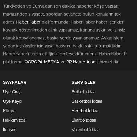
Türkiye'den ve Dünya’dan son dakika haberler, köşe yazıları,
magazinden siyasete, spordan seyahate bütün konuların tek
adresi
HaberHaber
platformunda; HaberHaber haber içerikleri
kaynak gösterilmeden alıntı yapılamaz, kanuna aykırı ve izinsiz
olarak kopyalanamaz, başka yerde yayınlanamaz. Aykırı işlem
yapan kişi/kişiler için yasal başvuru hakkı saklı tutulmaktadır.
HaberHaber'i tercih ettiğiniz için teşekkür ederiz. HaberHaber.tr
platformu,
QOROPA MEDYA
ve
PR Haber Ajansı
hizmetidir.
SAYFALAR
SERVİSLER
Üye Girişi
Futbol İddaa
Üye Kaydı
Basketbol İddaa
Künye
Hentbol İddaa
Hakkımızda
Bilardo İddaa
İletişim
Voleybol İddaa