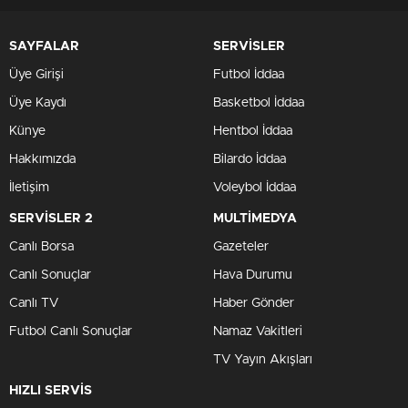
0
0
Türkiye, enerji depolama alanında dev bir adım atmaya
hazırlanıyor
! Gelecek yıl, ülkenin elektrik depolama
kapasitesi tam 1500 megavatsaat artış gösterecek. Enerji
Depolama Endüstrileri Derneği (EDEDER) Başkanı Doğa
Can Bayram, bu süreçte Türkiye’nin yeni teknolojilere hızla
uyum sağladığını vurguladı. Peki, bu
gelişmeler
Türkiye’nin
enerji sektöründe nasıl bir dönüşüm yaratacak?