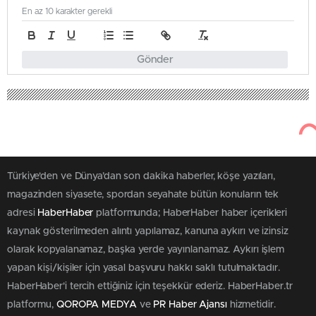
En az 10 karakter gerekli
Gönder
43
Kasım 29, 2025
Haber Haber
Ekonomi
Türkiye’nin Enerji Geleceği: 1500
Megavatsaatlik Depolama
Kapasitesi Yolda!