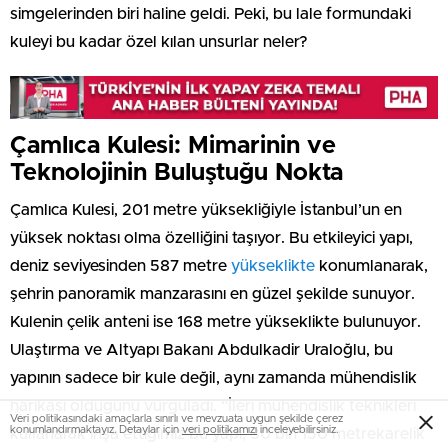
simgelerinden biri haline geldi. Peki, bu lale formundaki
kuleyi bu kadar özel kılan unsurlar neler?
Çamlıca Kulesi: Mimarinin ve
Teknolojinin Buluştuğu Nokta
Çamlıca Kulesi, 201 metre yüksekliğiyle İstanbul’un en
yüksek noktası olma özelliğini taşıyor. Bu etkileyici yapı,
deniz seviyesinden 587 metre
yükseklikte
konumlanarak,
şehrin panoramik manzarasını en güzel şekilde sunuyor.
Kulenin çelik anteni ise 168 metre yükseklikte bulunuyor.
Ulaştırma ve Altyapı Bakanı Abdulkadir Uraloğlu, bu
yapının sadece bir kule değil, aynı zamanda mühendislik
harikası olduğunu vurguladı. “İleri mühendislik teknikleri
Veri politikasındaki amaçlarla sınırlı ve mevzuata uygun şekilde çerez
konumlandırmaktayız. Detaylar için
veri politikamızı
inceleyebilirsiniz.
kullanarak inşa ettiğimiz bu yapı, 30 bin 150 metrekarelik