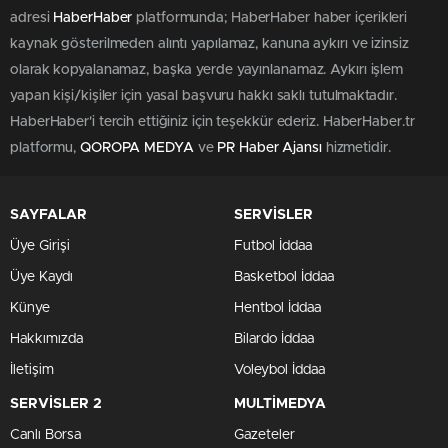
adresi
HaberHaber
platformunda; HaberHaber haber içerikleri
kaynak gösterilmeden alıntı yapılamaz, kanuna aykırı ve izinsiz
olarak kopyalanamaz, başka yerde yayınlanamaz. Aykırı işlem
yapan kişi/kişiler için yasal başvuru hakkı saklı tutulmaktadır.
HaberHaber'i tercih ettiğiniz için teşekkür ederiz. HaberHaber.tr
platformu,
QOROPA MEDYA
ve
PR Haber Ajansı
hizmetidir.
SAYFALAR
SERVİSLER
Üye Girişi
Futbol İddaa
Üye Kaydı
Basketbol İddaa
Künye
Hentbol İddaa
Hakkımızda
Bilardo İddaa
İletişim
Voleybol İddaa
SERVİSLER 2
MULTİMEDYA
Canlı Borsa
Gazeteler