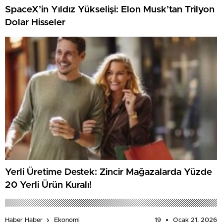
SpaceX’in Yıldız Yükselişi: Elon Musk’tan Trilyon
Dolar Hisseler
Yerli Üretime Destek: Zincir Mağazalarda Yüzde
20 Yerli Ürün Kuralı!
19
Ocak 21, 2026
Haber Haber
Ekonomi