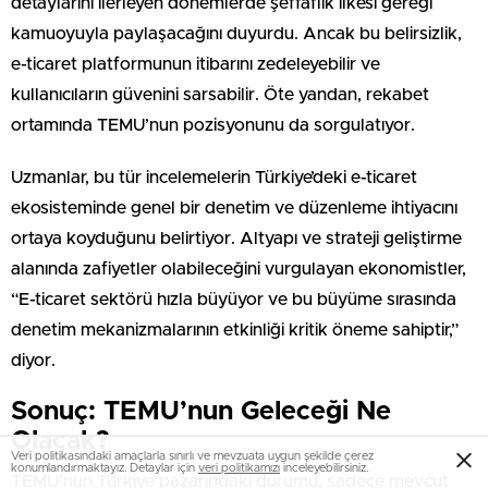
detaylarını ilerleyen dönemlerde şeffaflık ilkesi gereği
kamuoyuyla paylaşacağını duyurdu. Ancak bu belirsizlik,
e-ticaret platformunun itibarını zedeleyebilir ve
kullanıcıların güvenini sarsabilir. Öte yandan, rekabet
ortamında TEMU’nun pozisyonunu da sorgulatıyor.
Uzmanlar, bu tür incelemelerin Türkiye’deki e-ticaret
ekosisteminde genel bir denetim ve düzenleme ihtiyacını
ortaya koyduğunu belirtiyor. Altyapı ve strateji geliştirme
alanında zafiyetler olabileceğini vurgulayan ekonomistler,
“E-ticaret sektörü hızla büyüyor ve bu büyüme sırasında
denetim mekanizmalarının etkinliği kritik öneme sahiptir,”
diyor.
Sonuç: TEMU’nun Geleceği Ne
Olacak?
Veri politikasındaki amaçlarla sınırlı ve mevzuata uygun şekilde çerez
konumlandırmaktayız. Detaylar için
veri politikamızı
inceleyebilirsiniz.
TEMU’nun Türkiye pazarındaki durumu, sadece mevcut