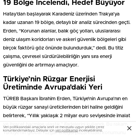
19 Bölge İncelendi, Hedef Büyüyor
Hatay’dan başlayarak Karadeniz üzerinden Trakya’ya
kadar uzanan 19 bölge, detaylı bir analiz sürecinden geçti.
Erden, “Korunan alanlar, balık göç yolları, uluslararası
deniz ulaşım koridorları ve askeri güvenlik bölgeleri gibi
birçok faktörü göz önünde bulundurduk,” dedi. Bu titiz
çalışma, çevresel sürdürülebilirliğin yanı sıra enerji
güvenliğini de artırmayı amaçlıyor.
Türkiye’nin Rüzgar Enerjisi
Üretiminde Avrupa’daki Yeri
TÜREB Başkanı İbrahim Erden, Türkiye’nin Avrupa’nın en
büyük rüzgar sanayi üreticilerinden biri haline geldiğini
belirterek, “Yıllık yaklaşık 2 milyar euro seviyesinde imalat
ve ihracat hacmine ulaştık,” ifadelerini kullandı. Bu rakam,
Veri politikasındaki amaçlarla sınırlı ve mevzuata uygun şekilde çerez
konumlandırmaktayız. Detaylar için
veri politikamızı
inceleyebilirsiniz.
Türkiye’nin global rüzgar enerjisi pazarındaki konumunu