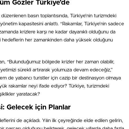
Tüm Gözler Türkiye’de
düzenlenen basın toplantısında, Türkiye’nin turizmdeki
 yönetim kapasitesini anlattı. “Rakamlar, Türkiye’nin sadece
 zamanda krizlere karşı ne kadar dayanıklı olduğunu da
deki hedeflerin her zamankinden daha yüksek olduğunu
kan, “Bulunduğumuz bölgede krizler her zaman olabilir,
yetimizi sürekli artırarak yolumuza devam edeceğiz,”
hem de yabancı turistler için cazip bir destinasyon olmaya
ük rakamlar neyi ifade ediyor? Türkiye, turizmdeki
şiklikler yaratacak?
i: Gelecek için Planlar
erini de açıkladı. Yılın ilk çeyreğinde elde edilen gelirin,
 bir parçası olduğunu belirterek, gelecek yıllarda daha fazla