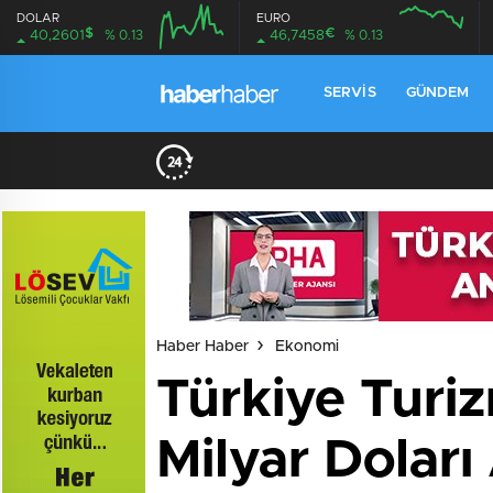
DOLAR
EURO
$
€
40,2601
% 0.13
46,7458
% 0.13
SERVIS
GÜNDEM
Haber Haber
Ekonomi
Türkiye Turiz
Milyar Doları 