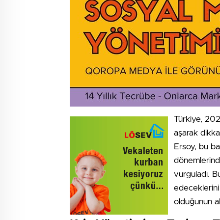
Türkiye, 2026
aşarak dikka
Ersoy, bu ba
dönemlerinde
vurguladı. B
edeceklerini 
olduğunun alt