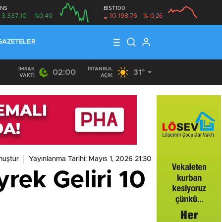
NS
BİST100
3.337,10
%0,40
10.198,76
%-0,26
GAZETELER
İMSAK
İSTANBUL
02:00
31°
VAKTI
AÇIK
muştur
Yayınlanma Tarihi: Mayıs 1, 2026 21:30
rek Geliri 10