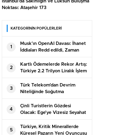
İstanbul’da Sakinliğin ve Lüksün Buluşma
Noktası: Ataşehir 173
KATEGORİNİN POPÜLERLERİ
Musk’ın OpenAI Davası: İhanet
1
İddiaları Redd edildi, Zaman
Aşımı Sonuç Getirdi
Kartlı Ödemelerde Rekor Artış:
2
Türkiye 2.2 Trilyon Liralık İşlem
Yaptı!
Türk Telekom’dan Devrim
3
Niteliğinde Soğutma
Teknolojisi: Tasarruf Rekorları
Çinli Turistlerin Gözdesi
4
Olacak: Ege’ye Vizesiz Seyahat
Fırsatı!
Türkiye, Kritik Minerallerde
5
Küresel Pazarın Yeni Oyuncusu