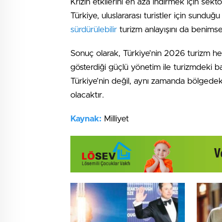
Krizin etkilerini en aza indirmek için sektör,
Türkiye, uluslararası turistler için sund
sürdürülebilir
turizm anlayışını da benim
Sonuç olarak, Türkiye’nin 2026 turizm hed
gösterdiği güçlü yönetim ile turizmdeki b
Türkiye’nin değil, aynı zamanda bölgedeki d
olacaktır.
Kaynak:
Milliyet