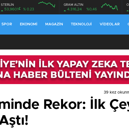
STERLİN
GRAM ALTIN
O
£
53,9601
% 0.23
4.316,24
%0,46
SPOR
EKONOMI
MAGAZIN
TEKNOLOJI
VIDEOLAR
39 kez okun
minde Rekor: İlk Çey
Aştı!