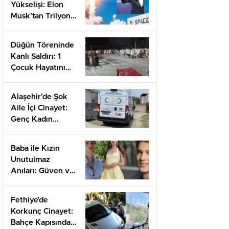
Yükselişi: Elon
Musk’tan Trilyon
Dolar Hisseler
Düğün Töreninde
Kanlı Saldırı: 1
Çocuk Hayatını
Kaybetti, 4 Yaralı
Alaşehir’de Şok
Aile İçi Cinayet:
Genç Kadın
Babası Tarafından
Hayatını Kaybetti
Baba ile Kızın
Unutulmaz
Anıları: Güven ve
Sevgiyi
Keşfetmek
Fethiye’de
Korkunç Cinayet:
Bahçe Kapısından