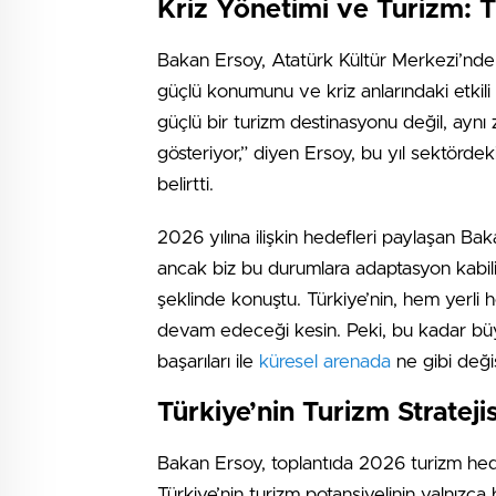
Kriz Yönetimi ve Turizm: 
Bakan Ersoy, Atatürk Kültür Merkezi’nde 
güçlü konumunu ve kriz anlarındaki etkili
güçlü bir turizm destinasyonu değil, aynı
gösteriyor,” diyen Ersoy, bu yıl sektör
belirtti.
2026 yılına ilişkin hedefleri paylaşan Ba
ancak biz bu durumlara adaptasyon kabili
şeklinde konuştu. Türkiye’nin, hem yerli 
devam edeceği kesin. Peki, bu kadar büy
başarıları ile
küresel arenada
ne gibi deği
Türkiye’nin Turizm Stratejis
Bakan Ersoy, toplantıda 2026 turizm hedefl
Türkiye’nin turizm potansiyelinin yalnızca