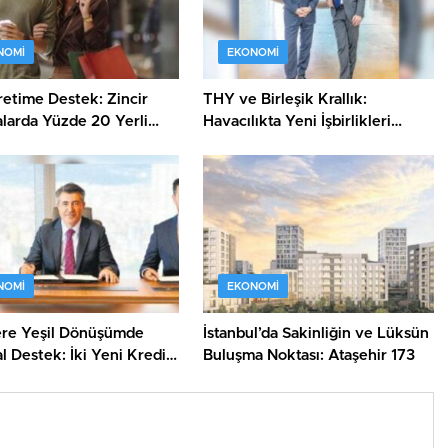
NOMI
EKONOMI
retime Destek: Zincir
THY ve Birleşik Krallık:
larda Yüzde 20 Yerli
Havacılıkta Yeni İşbirlikleri
ralı!
Kapıda!
NOMI
EKONOMI
ere Yeşil Dönüşümde
İstanbul’da Sakinliğin ve Lüksün
l Destek: İki Yeni Kredi
Buluşma Noktası: Ataşehir 173
le Tanışın!