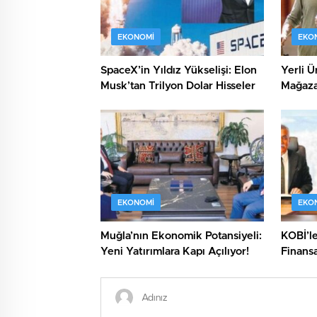
EKONOMI
EKO
SpaceX’in Yıldız Yükselişi: Elon
Yerli Ü
Musk’tan Trilyon Dolar Hisseler
Mağaza
Ürün Ku
EKONOMI
EKO
Muğla’nın Ekonomik Potansiyeli:
KOBİ’l
Yeni Yatırımlara Kapı Açılıyor!
Finansa
Paketiy