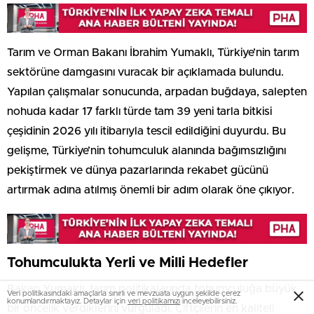
Tarım ve Orman Bakanı İbrahim Yumaklı, Türkiye’nin tarım
sektörüne damgasını vuracak bir açıklamada bulundu.
Yapılan çalışmalar sonucunda, arpadan buğdaya, salepten
nohuda kadar 17 farklı türde tam 39 yeni tarla bitkisi
çeşidinin 2026 yılı itibarıyla tescil edildiğini duyurdu. Bu
gelişme, Türkiye’nin tohumculuk alanında bağımsızlığını
pekiştirmek ve dünya pazarlarında rekabet gücünü
artırmak adına atılmış önemli bir adım olarak öne çıkıyor.
Tohumculukta Yerli ve Milli Hedefler
Bakan Yumaklı, tarım politikalarında tohumculuğa büyük
Veri politikasındaki amaçlarla sınırlı ve mevzuata uygun şekilde çerez
konumlandırmaktayız. Detaylar için
veri politikamızı
inceleyebilirsiniz.
bir öncelik verdiklerini vurguladı. Çiftçilerin en kaliteli