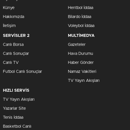
0
0
Türkiye, sanayi alanında çarpıcı bir dönüşümün eşiğinde.
Sanayi ve Teknoloji Bakanı Kacır, geçen günlerde tanıttığı
“Sanayi Alanları Master Planı” ile önümüzdeki 30 yılın yol
haritasını belirlediklerini duyurdu. Bu plan doğrultusunda,
mevcut Organize Sanayi Bölgeleri’nin (OSB) ortalama 11
katı büyüklüğünde mega endüstriyel bölgeler kurulacak.
Bu bölgeler, yatırımcıya yüksek performans sunmayı
vaadediyor.
Mega Endüstriyel Bölgelerin
Özellikleri