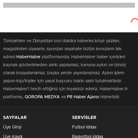
52
Aralık 13, 2025
Haber Haber
Ekonomi
Türkiye’nin Sanayi Geleceği: Mega
Endüstriyel Bölgelerle Devrim Mi
Geliyor?