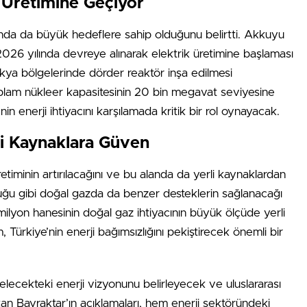
 Üretimine Geçiyor
nında da büyük hedeflere sahip olduğunu belirtti. Akkuyu
2026 yılında devreye alınarak elektrik üretimine başlaması
rakya bölgelerinde dörder reaktör inşa edilmesi
toplam nükleer kapasitesinin 20 bin megavat seviyesine
in enerji ihtiyacını karşılamada kritik bir rol oynayacak.
i Kaynaklara Güven
etiminin artırılacağını ve bu alanda da yerli kaynaklardan
lduğu gibi doğal gazda da benzer desteklerin sağlanacağı
 milyon hanesinin doğal gaz ihtiyacının büyük ölçüde yerli
m, Türkiye’nin enerji bağımsızlığını pekiştirecek önemli bir
 gelecekteki enerji vizyonunu belirleyecek ve uluslararası
an Bayraktar’ın açıklamaları, hem enerji sektöründeki