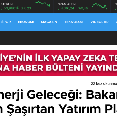
STERLİN
GRAM ALTIN
O
£
53,9601
% 0.23
4.316,24
%0,46
SPOR
EKONOMI
MAGAZIN
TEKNOLOJI
VIDEOLAR
22 kez okunmu
nerji Geleceği: Bak
 Şaşırtan Yatırım Pl