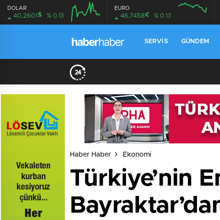
DOLAR
EURO
$
€
40,2601
% 0.13
46,7458
% 0.13
SERVIS
GÜNDEM
Haber Haber
Ekonomi
Türkiye’nin E
Bayraktar’dan