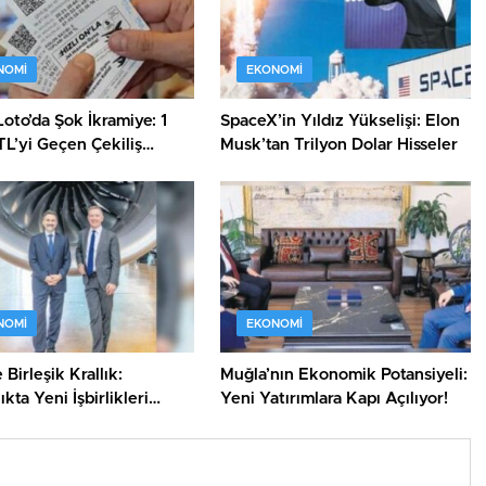
NOMI
EKONOMI
oto’da Şok İkramiye: 1
SpaceX’in Yıldız Yükselişi: Elon
TL’yi Geçen Çekiliş
Musk’tan Trilyon Dolar Hisseler
nı!
NOMI
EKONOMI
Birleşik Krallık:
Muğla’nın Ekonomik Potansiyeli:
ıkta Yeni İşbirlikleri
Yeni Yatırımlara Kapı Açılıyor!
!