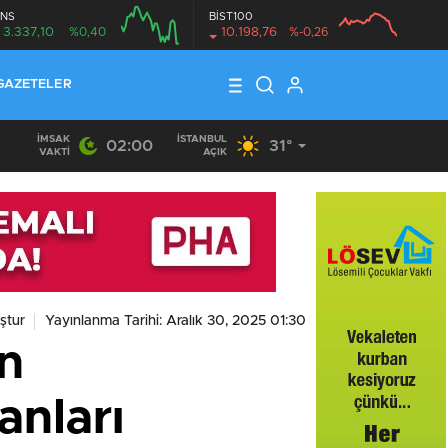
NS
BİST100
3.337,10
%0,40
10.198,76
%-0,26
GAZETELER
İMSAK
İSTANBUL
02:00
31°
VAKTI
AÇIK
ştur
Yayınlanma Tarihi: Aralık 30, 2025 01:30
an
anları