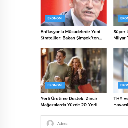
EKONOMI
EKO
Enflasyonla Mücadelede Yeni
Süper L
Stratejiler: Bakan Şimşek’ten
Milyar 
Önemli Açıklamalar
Heyeca
EKONOMI
EKO
Yerli Üretime Destek: Zincir
THY ve 
Mağazalarda Yüzde 20 Yerli
Havacıl
Ürün Kuralı!
Kapıda