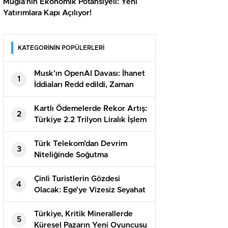
Muğla’nın Ekonomik Potansiyeli: Yeni
Yatırımlara Kapı Açılıyor!
KATEGORİNİN POPÜLERLERİ
Musk’ın OpenAI Davası: İhanet
1
İddiaları Redd edildi, Zaman
Aşımı Sonuç Getirdi
Kartlı Ödemelerde Rekor Artış:
2
Türkiye 2.2 Trilyon Liralık İşlem
Yaptı!
Türk Telekom’dan Devrim
3
Niteliğinde Soğutma
Teknolojisi: Tasarruf Rekorları
Çinli Turistlerin Gözdesi
4
Olacak: Ege’ye Vizesiz Seyahat
Fırsatı!
Türkiye, Kritik Minerallerde
5
Küresel Pazarın Yeni Oyuncusu