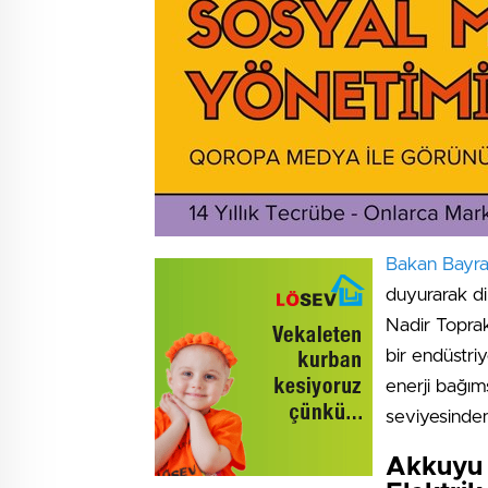
Bakan Bayra
duyurarak di
Nadir Toprak
bir endüstriy
enerji bağıms
seviyesinde
Akkuyu 