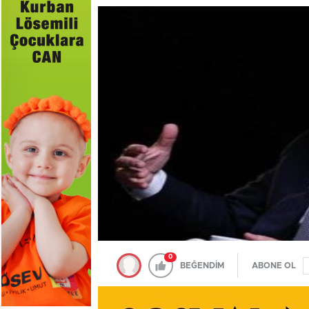
0
BEĞENDİM
ABONE OL