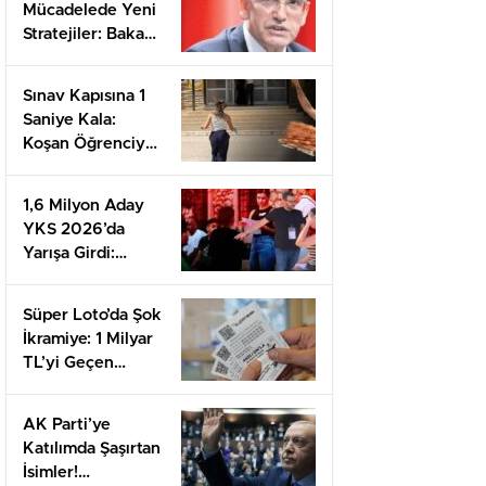
Mücadelede Yeni
Stratejiler: Bakan
Şimşek’ten
Önemli
Sınav Kapısına 1
Açıklamalar
Saniye Kala:
Koşan Öğrenciye
Destek Yağdı!
1,6 Milyon Aday
YKS 2026’da
Yarışa Girdi:
AYT’de Neler
Yaşandı?
Süper Loto’da Şok
İkramiye: 1 Milyar
TL’yi Geçen
Çekiliş Heyecanı!
AK Parti’ye
Katılımda Şaşırtan
İsimler!