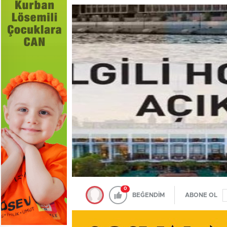
0
BEĞENDİM
ABONE OL