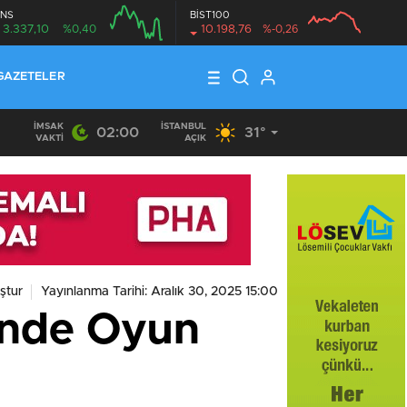
NS
BİST100
3.337,10
%0,40
10.198,76
%-0,26
GAZETELER
İMSAK
İSTANBUL
02:00
31°
VAKTI
AÇIK
ştur
Yayınlanma Tarihi: Aralık 30, 2025 15:00
ünde Oyun