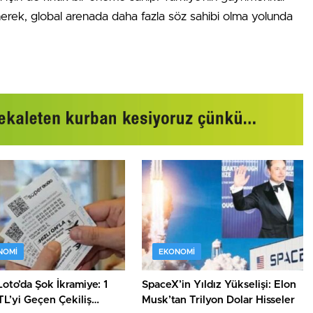
nerek, global arenada daha fazla söz sahibi olma yolunda
NOMI
EKONOMI
oto’da Şok İkramiye: 1
SpaceX’in Yıldız Yükselişi: Elon
TL’yi Geçen Çekiliş
Musk’tan Trilyon Dolar Hisseler