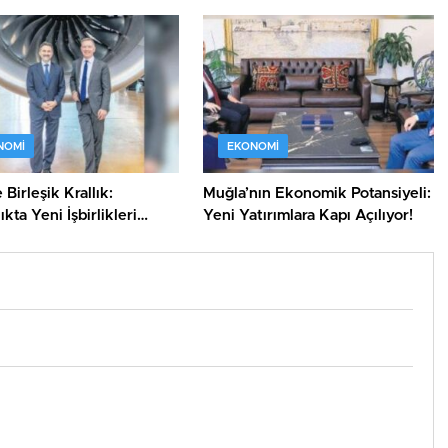
nı!
NOMI
EKONOMI
Birleşik Krallık:
Muğla’nın Ekonomik Potansiyeli:
ıkta Yeni İşbirlikleri
Yeni Yatırımlara Kapı Açılıyor!
!