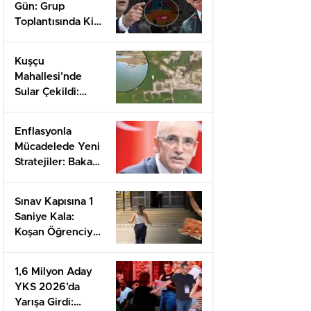
Gün: Grup
Toplantısında Kim
Söz Alacak,
Kılıçdaroğlu mu
Kuşçu
Özel mi?
Mahallesi’nde
Sular Çekildi:
Gizemli Hamamın
Sıcak Suyu Ve
Enflasyonla
Umut Dolu
Mücadelede Yeni
Mesajlar
Stratejiler: Bakan
Şimşek’ten
Önemli
Sınav Kapısına 1
Açıklamalar
Saniye Kala:
Koşan Öğrenciye
Destek Yağdı!
1,6 Milyon Aday
YKS 2026’da
Yarışa Girdi: