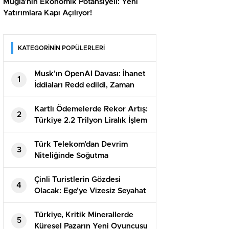
Muğla’nın Ekonomik Potansiyeli: Yeni
Yatırımlara Kapı Açılıyor!
KATEGORİNİN POPÜLERLERİ
Musk’ın OpenAI Davası: İhanet
1
İddiaları Redd edildi, Zaman
Aşımı Sonuç Getirdi
Kartlı Ödemelerde Rekor Artış:
2
Türkiye 2.2 Trilyon Liralık İşlem
Yaptı!
Türk Telekom’dan Devrim
3
Niteliğinde Soğutma
Teknolojisi: Tasarruf Rekorları
Çinli Turistlerin Gözdesi
4
Olacak: Ege’ye Vizesiz Seyahat
Fırsatı!
Türkiye, Kritik Minerallerde
5
Küresel Pazarın Yeni Oyuncusu