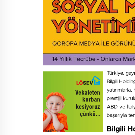
Türkiye, gay
Bilgili Holdi
yatırımlarla
prestijli kuru
ABD ve İtaly
başarıyla tem
Bilgili 