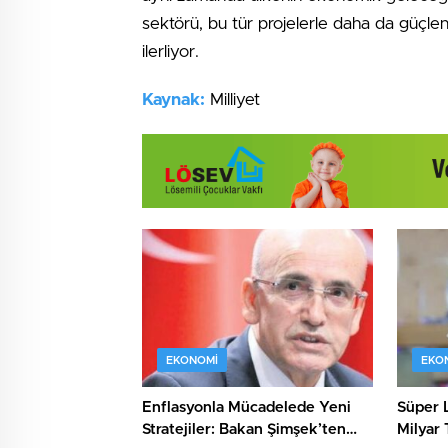
sektörü, bu tür projelerle daha da güçle
ilerliyor.
Kaynak:
Milliyet
EKONOMI
EKO
Enflasyonla Mücadelede Yeni
Süper L
Stratejiler: Bakan Şimşek’ten
Milyar 