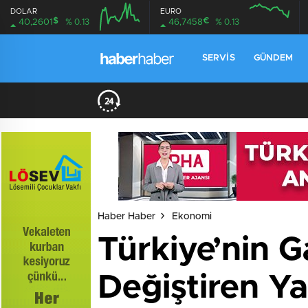
DOLAR
EURO
$
€
40,2601
% 0.13
46,7458
% 0.13
SERVIS
GÜNDEM
Haber Haber
Ekonomi
Türkiye’nin 
Değiştiren Ya