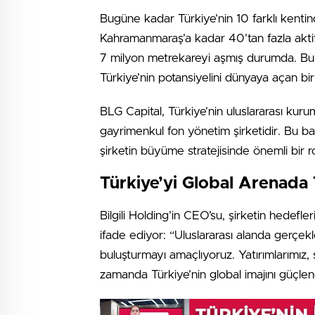
Bugüne kadar Türkiye’nin 10 farklı kenti
Kahramanmaraş’a kadar 40’tan fazla aktif 
7 milyon metrekareyi aşmış durumda. Bu 
Türkiye’nin potansiyelini dünyaya açan bir k
BLG Capital, Türkiye’nin uluslararası kur
gayrimenkul fon yönetim şirketidir. Bu bağl
şirketin büyüme stratejisinde önemli bir 
Türkiye’yi Global Arenada
Bilgili Holding’in CEO’su, şirketin hedefler
ifade ediyor: “Uluslararası alanda gerçekle
buluşturmayı amaçlıyoruz. Yatırımlarımı
zamanda Türkiye’nin global imajını güçlend