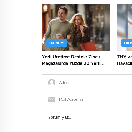
Önemli Açıklamalar
Heyeca
EKONOMI
EKO
Yerli Üretime Destek: Zincir
THY ve 
Mağazalarda Yüzde 20 Yerli
Havacıl
Ürün Kuralı!
Kapıda