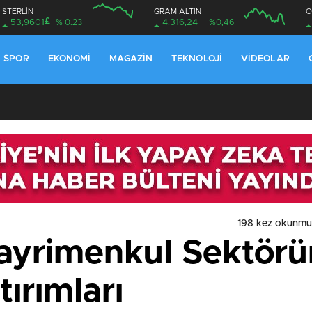
STERLİN
GRAM ALTIN
O
£
53,9601
% 0.23
4.316,24
%0,46
SPOR
EKONOMI
MAGAZIN
TEKNOLOJI
VIDEOLAR
198 kez okunmu
Gayrimenkul Sektör
tırımları