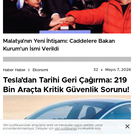
Malatya’nın Yeni İhtişamı: Caddelere Bakan
Kurum’un İsmi Verildi
32
Mayıs 7, 2026
Haber Haber
Ekonomi
Tesla’dan Tarihi Geri Çağırma: 219
Bin Araçta Kritik Güvenlik Sorunu!
Veri politikasındaki amaçlarla sınırlı ve mevzuata uygun şekilde çerez
konumlandırmaktayız. Detaylar için
veri politikamızı
inceleyebilirsiniz.