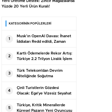
Yerli Üretime Destek: Zincir Mağazalarda
Yüzde 20 Yerli Ürün Kuralı!
KATEGORİNİN POPÜLERLERİ
Musk’ın OpenAI Davası: İhanet
1
İddiaları Redd edildi, Zaman
Aşımı Sonuç Getirdi
Kartlı Ödemelerde Rekor Artış:
2
Türkiye 2.2 Trilyon Liralık İşlem
Yaptı!
Türk Telekom’dan Devrim
3
Niteliğinde Soğutma
Teknolojisi: Tasarruf Rekorları
Çinli Turistlerin Gözdesi
4
Olacak: Ege’ye Vizesiz Seyahat
Fırsatı!
Türkiye, Kritik Minerallerde
5
Küresel Pazarın Yeni Oyuncusu