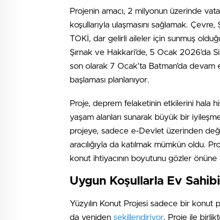
Projenin amacı, 2 milyonun üzerinde va
koşullarıyla ulaşmasını sağlamak. Çevre, Ş
TOKİ, dar gelirli aileler için sunmuş olduğ
Şırnak ve Hakkari’de, 5 Ocak 2026’da Si
son olarak 7 Ocak’ta Batman’da devam ed
başlaması planlanıyor.
Proje, deprem felaketinin etkilerini hal
yaşam alanları sunarak büyük bir iyileşm
projeye, sadece e-Devlet üzerinden değil
aracılığıyla da katılmak mümkün oldu. Pr
konut ihtiyacının boyutunu gözler önüne 
Uygun Koşullarla Ev Sahibi
Yüzyılın Konut Projesi sadece bir konut pr
da yeniden
şekillendiriyor
. Proje ile birli