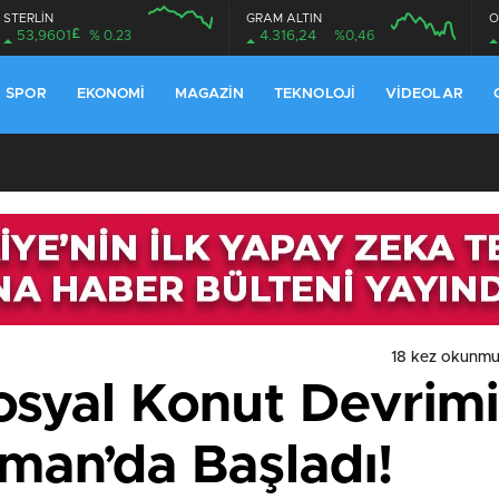
STERLİN
GRAM ALTIN
O
£
53,9601
% 0.23
4.316,24
%0,46
SPOR
EKONOMI
MAGAZIN
TEKNOLOJI
VIDEOLAR
18 kez okunmu
osyal Konut Devrimi:
man’da Başladı!