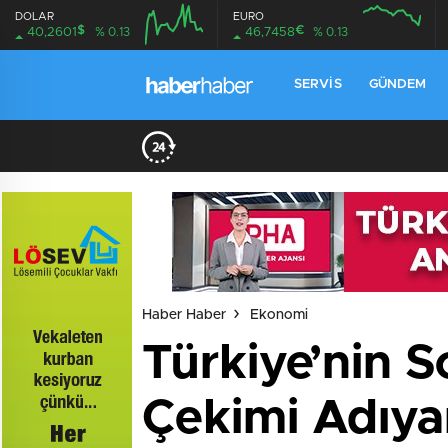
DOLAR
EURO
$
€
40,2601
% 0.13
46,7458
% 0.13
SERVIS
GÜNDEM
Haber Haber
Ekonomi
Türkiye’nin S
Çekimi Adıya