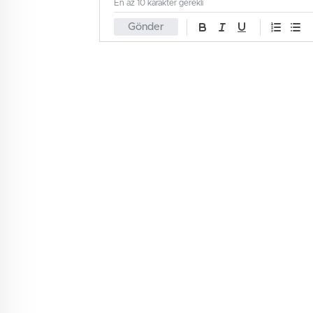
En az 10 karakter gerekli
Gönder