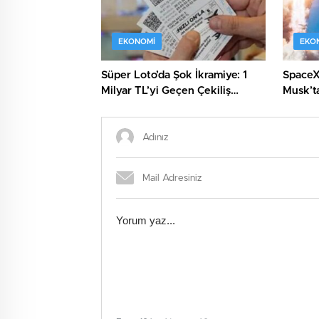
EKONOMI
EKO
Süper Loto’da Şok İkramiye: 1
SpaceX’
Milyar TL’yi Geçen Çekiliş
Musk’ta
Heyecanı!