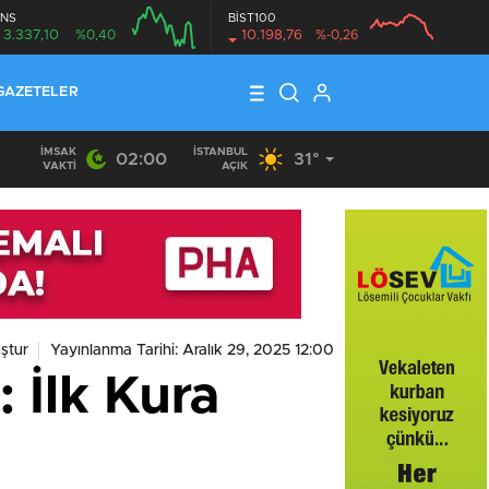
NS
BİST100
3.337,10
%0,40
10.198,76
%-0,26
GAZETELER
İMSAK
İSTANBUL
02:00
31°
VAKTI
AÇIK
ştur
Yayınlanma Tarihi: Aralık 29, 2025 12:00
 İlk Kura