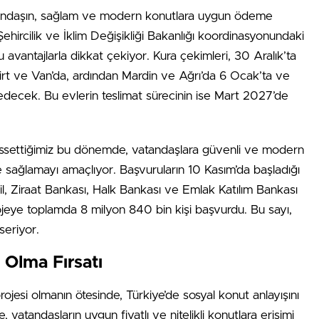
tandaşın, sağlam ve modern konutlara uygun ödeme
ehircilik ve İklim Değişikliği Bakanlığı koordinasyonundaki
u avantajlarla dikkat çekiyor. Kura çekimleri, 30 Aralık’ta
irt ve Van’da, ardından Mardin ve Ağrı’da 6 Ocak’ta ve
ecek. Bu evlerin teslimat sürecinin ise Mart 2027’de
a hissettiğimiz bu dönemde, vatandaşlara güvenli ve modern
e sağlamayı amaçlıyor. Başvuruların 10 Kasım’da başladığı
, Ziraat Bankası, Halk Bankası ve Emlak Katılım Bankası
ojeye toplamda 8 milyon 840 bin kişi başvurdu. Bu sayı,
seriyor.
 Olma Fırsatı
ojesi olmanın ötesinde, Türkiye’de sosyal konut anlayışını
kte, vatandaşların uygun fiyatlı ve nitelikli konutlara erişimi