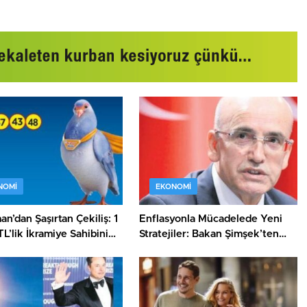
NOMI
EKONOMI
n’dan Şaşırtan Çekiliş: 1
Enflasyonla Mücadelede Yeni
TL’lik İkramiye Sahibini
Stratejiler: Bakan Şimşek’ten
Önemli Açıklamalar