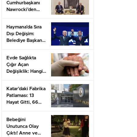
Cumhurbaşkanı
Nawrocki’den
Kritik Ankara
Ziyareti:
Haymana’da Sıra
Diplomasi
Dışı Değişim:
Hamleleri
Belediye Başkanı
Başlıyor!
Levent Koç’un
Parti Değişikliği!
Evde Sağlıkta
Çığır Açan
Değişiklik: Hangi
Hizmetler Artık
Kapınıza
Katar’daki Fabrika
Gelecek?
Patlaması: 13
Hayat Gitti, 66
Yaralı
Bebeğini
Unutunca Olay
Çıktı! Anne ve