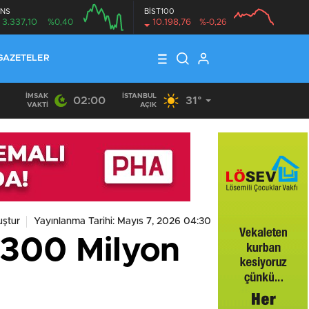
NS
BİST100
3.337,10
%0,40
10.198,76
%-0,26
GAZETELER
İMSAK
İSTANBUL
02:00
31°
VAKTI
AÇIK
uştur
Yayınlanma Tarihi: Mayıs 7, 2026 04:30
e 300 Milyon