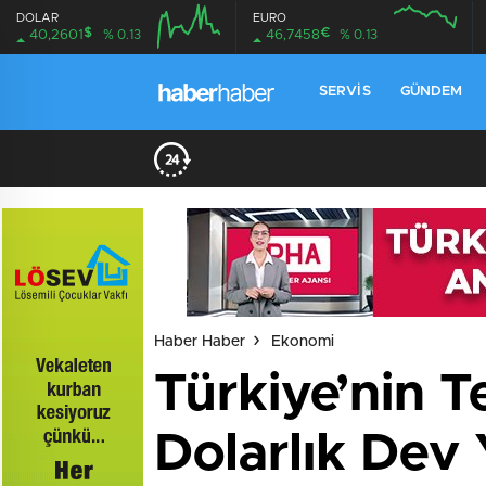
DOLAR
EURO
$
€
40,2601
% 0.13
46,7458
% 0.13
SERVIS
GÜNDEM
Haber Haber
Ekonomi
Türkiye’nin 
Dolarlık Dev 