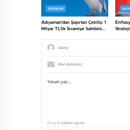
EKONOMI
EKO
Adıyaman’dan Şaşırtan Çekiliş: 1
Enflas
Milyar TL’lik İkramiye Sahibini
Stratej
Buldu!
Önemli
En az 10 karakter gerekli