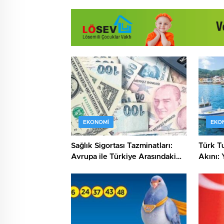
EKONOMI
EKO
Sağlık Sigortası Tazminatları:
Türk Tu
Avrupa ile Türkiye Arasındaki
Akını: 
Çarpıcı Fark
Sayılar