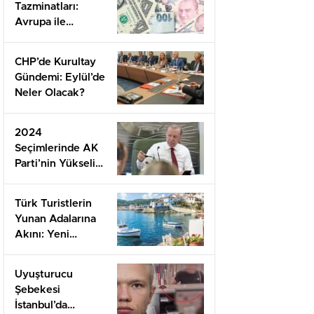
Tazminatları:
Avrupa ile
Türkiye
Arasındaki Çarpıcı
CHP’de Kurultay
Fark
Gündemi: Eylül’de
Neler Olacak?
2024
Seçimlerinde AK
Parti’nin Yükselişi:
Anketlerden
Şaşırtan Sonuçlar!
Türk Turistlerin
Yunan Adalarına
Akını: Yeni
Rotalar ve Rekor
Sayılar!
Uyuşturucu
Şebekesi
İstanbul’da