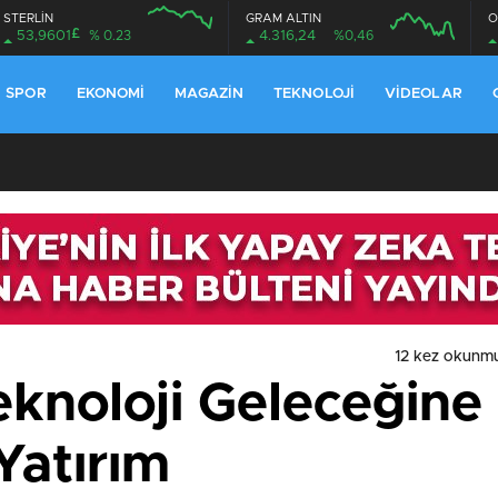
STERLİN
GRAM ALTIN
O
£
53,9601
% 0.23
4.316,24
%0,46
SPOR
EKONOMI
MAGAZIN
TEKNOLOJI
VIDEOLAR
12 kez okunm
Teknoloji Geleceğin
Yatırım