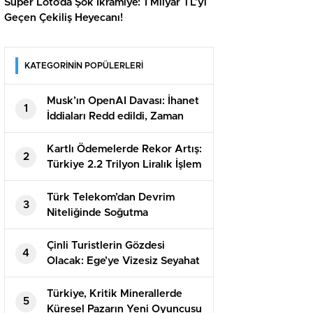
Süper Loto’da Şok İkramiye: 1 Milyar TL’yi
Geçen Çekiliş Heyecanı!
KATEGORİNİN POPÜLERLERİ
Musk’ın OpenAI Davası: İhanet
1
İddiaları Redd edildi, Zaman
Aşımı Sonuç Getirdi
Kartlı Ödemelerde Rekor Artış:
2
Türkiye 2.2 Trilyon Liralık İşlem
Yaptı!
Türk Telekom’dan Devrim
3
Niteliğinde Soğutma
Teknolojisi: Tasarruf Rekorları
Çinli Turistlerin Gözdesi
4
Olacak: Ege’ye Vizesiz Seyahat
Fırsatı!
Türkiye, Kritik Minerallerde
5
Küresel Pazarın Yeni Oyuncusu