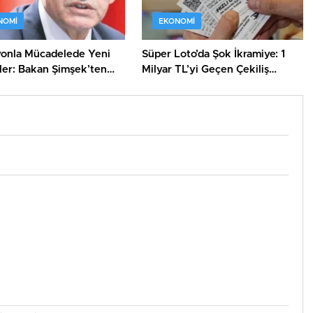
NOMI
EKONOMI
yonla Mücadelede Yeni
Süper Loto’da Şok İkramiye: 1
iler: Bakan Şimşek’ten
Milyar TL’yi Geçen Çekiliş
 Açıklamalar
Heyecanı!