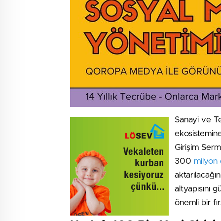
Sanayi ve Te
ekosistemine
Girişim Serm
300
milyon 
aktarılacağın
altyapısını 
önemli bir fı