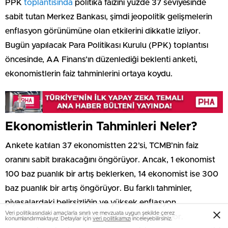
PPK
toplantısında
politika faizini yüzde 37 seviyesinde
sabit tutan Merkez Bankası, şimdi jeopolitik gelişmelerin
enflasyon görünümüne olan etkilerini dikkatle izliyor.
Bugün yapılacak Para Politikası Kurulu (PPK) toplantısı
öncesinde, AA Finans’ın düzenlediği beklenti anketi,
ekonomistlerin faiz tahminlerini ortaya koydu.
Ekonomistlerin Tahminleri Neler?
Ankete katılan 37 ekonomistten 22’si, TCMB’nin faiz
oranını sabit bırakacağını öngörüyor. Ancak, 1 ekonomist
100 baz puanlık bir artış beklerken, 14 ekonomist ise 300
baz puanlık bir artış öngörüyor. Bu farklı tahminler,
piyasalardaki belirsizliğin ve yüksek enflasyon
Veri politikasındaki amaçlarla sınırlı ve mevzuata uygun şekilde çerez
endişelerinin bir yansıması olarak dikkat çekiyor.
konumlandırmaktayız. Detaylar için
veri politikamızı
inceleyebilirsiniz.