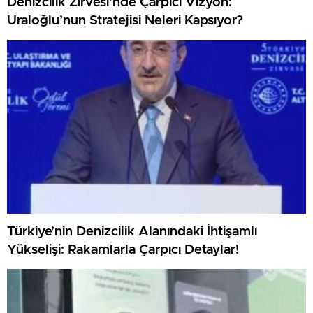
Denizcilik Zirvesi’nde Çarpıcı Vizyon:
Uraloğlu’nun Stratejisi Neleri Kapsıyor?
Türkiye’nin Denizcilik Alanındaki İhtişamlı
Yükselişi: Rakamlarla Çarpıcı Detaylar!